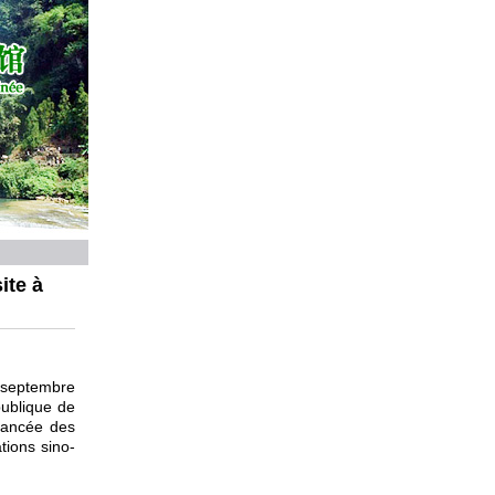
ite à
 septembre
publique de
 lancée des
tions sino-