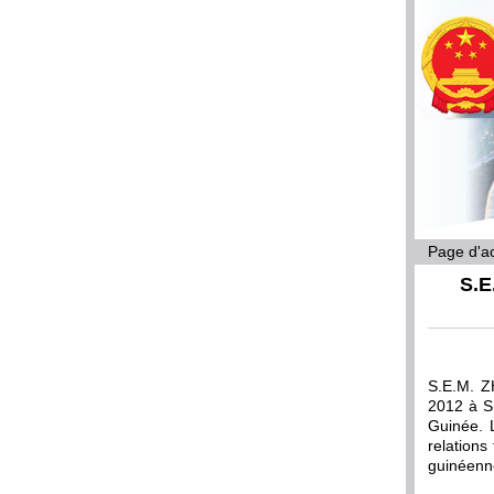
Page d'ac
S.E
S.E.M. Z
2012 à S
Guinée. 
relations
guinéenne