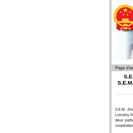
Page d'ac
S.E
S.E.M
S.E.M. ZH
Loncény FA
deux parti
coopération