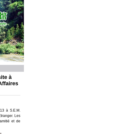
ite à
ffaires
013 à S.E.M.
Etranger. Les
amitié et de