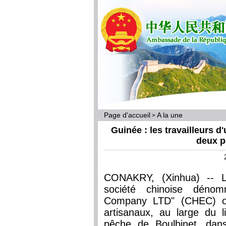
Page d'accueil
A la une
>
Guinée : les travailleurs d
deux p
CONAKRY, (Xinhua) -- Lun
société chinoise déno
Company LTD" (CHEC) on
artisanaux, au large du l
pêche de Boulbinet, dan