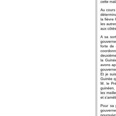
cette mal
Au cours
détermina
la fièvre
les autre
aux côtés
A sa sor
gouverne
forte de
coordonne
deuxième 
la Guiné
avons app
gouvernem
Et je sui
Guinée q
M. le Pr
guinéen,
les meill
et s’améli
Pour sa 
gouvernem
poursuivr