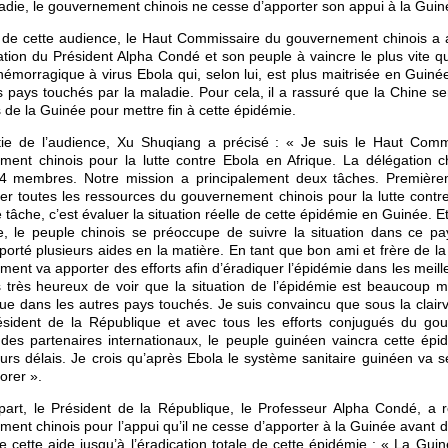
adie, le gouvernement chinois ne cesse d’apporter son appui à la Guin
 de cette audience, le Haut Commissaire du gouvernement chinois a 
tion du Président Alpha Condé et son peuple à vaincre le plus vite q
 hémorragique à virus Ebola qui, selon lui, est plus maitrisée en Guin
s pays touchés par la maladie. Pour cela, il a rassuré que la Chine se
 de la Guinée pour mettre fin à cette épidémie.
tie de l’audience, Xu Shuqiang a précisé : « Je suis le Haut Comm
ment chinois pour la lutte contre Ebola en Afrique. La délégation c
 4 membres. Notre mission a principalement deux tâches. Premièrem
r toutes les ressources du gouvernement chinois pour la lutte contr
tâche, c’est évaluer la situation réelle de cette épidémie en Guinée. E
e, le peuple chinois se préoccupe de suivre la situation dans ce p
orté plusieurs aides en la matière. En tant que bon ami et frère de la
ent va apporter des efforts afin d’éradiquer l’épidémie dans les meille
s très heureux de voir que la situation de l’épidémie est beaucoup m
ue dans les autres pays touchés. Je suis convaincu que sous la clai
ésident de la République et avec tous les efforts conjugués du go
 des partenaires internationaux, le peuple guinéen vaincra cette ép
eurs délais. Je crois qu’après Ebola le système sanitaire guinéen va s
orer ».
part, le Président de la République, le Professeur Alpha Condé, a 
ent chinois pour l’appui qu’il ne cesse d’apporter à la Guinée avant de 
e cette aide jusqu’à l’éradication totale de cette épidémie : « La Guin