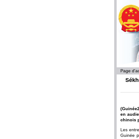
Page d'ac
Sékh
(Guinée2
en audi
chinois 
Les entre
Guinée po