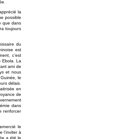
ée.
apprécié la
ue possible
ée que dans
ra toujours
issaire du
hinoise est
ent, c’est
e Ebola. La
tant ami de
ays et nous
 Guinée, le
urs délais.
aitrisée en
rvoyance de
uvernement
idémie dans
e renforcer
remercié le
l’inviter à
ée a été le