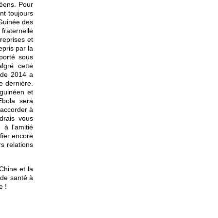
néens. Pour
nt toujours
 Guinée des
 fraternelle
reprises et
epris par la
porté sous
lgré cette
 de 2014 a
e dernière.
guinéen et
Ebola sera
 accorder à
drais vous
à l’amitié
fier encore
s relations
Chine et la
 de santé à
e !