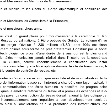
 et Messieurs les Membres du Gouvernement,
 et Messieurs les Chefs du Corps diplomatique et consulaire acc
et Messieurs les Conseillers à la Primature,
 et messieurs, chers amis,
hui, c’est un grand plaisir pour moi d’assister à la cérémonie du l
e Réseau dorsal national à Fibre optique de Guinée. Le volume d’inv
 ce projet s’évalue à 238 millions d’USD, dont 90% est fina
ent chinois sous forme de prêt préférentiel. Construit par la socié
echnologie, ce projet d’une durée de 2 ans qui est le plus grand
de télécommunication jamais réalisé dans l’histoire de la coopérati
 la Guinée, couvre essentiellement la construction des instal
nications telles que la fibre optique dorsale, le site de transmission, l
 le centre de contrôle de réseau, etc.,.
ontexte d’intégration économique mondiale et de mondialisation de l’i
te de l’information basée sur l’internet a changé d’une façon radicale
e communication des êtres humains, a accéléré les progrès scient
iques, a amélioré l’efficacité du travail et a promu les échanges et la
des pays. La construction du réseau dorsal national à fibre optique d
 incontestablement une impulsion à son développement socio-é
ra ainsi à l’amélioration et à la promotion des infrastructures inf