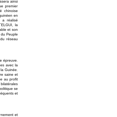
ssera ainsi
que premier
é chinoise
 guinéen en
 a réalisé
TELGUI, la
able et son
t du Peuple
 du réseau
te épreuve.
ues avec la
 la Guinée.
re saine et
e au profit
bilatérales
olitique se
réquents et
ernement et