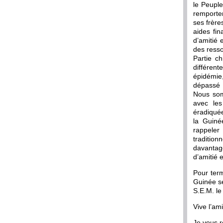
le Peupl
remporter
ses frère
aides fin
d’amitié 
des resso
Partie c
différen
épidémie
dépassé 
Nous som
avec les
éradiquée
la Guiné
rappeler
tradition
davantage
d’amitié 
Pour term
Guinée se
S.E.M. le
Vive l’am
Je vous r