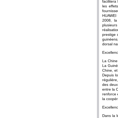
faciliter
les effe
fourniss
HUAWEI te
2008, la
plusieur
réalisat
prestige 
guinéens
dorsal na
Excellenc
La Chine 
La Guinée
Chine, et
Depuis lo
régulière
des deux 
entre la 
renforce 
la coopér
Excellenc
Dans la l