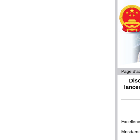
Page d'ac
Dis
lance
Excellen
Mesdames 