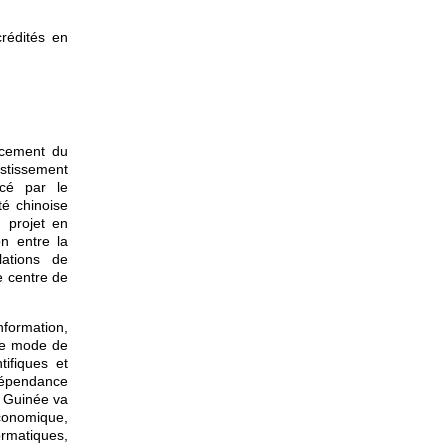
rédités en
ancement du
estissement
ncé par le
té chinoise
 projet en
on entre la
lations de
e centre de
nformation,
 le mode de
ifiques et
 dépendance
e Guinée va
conomique,
ormatiques,