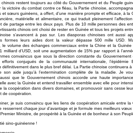
e chinois restent toujours au côté du Gouvernement et du Peuple gui
 la victoire du combat contre ce fléau, la Partie chinoise, accompagna
s et sœurs guinéens, a offert, d’une manière prompte et efficace, à la
ancière, matérielle et alimentaire, ce qui traduit pleinement l’affection
et de partage entre les deux pays. Plus de 10 mille personnes des ent
rtissants chinois ont choisi de rester en Guinée et tous les projets entr
hinoise s’avancent à pas sur. Les diasporas chinoises ont aussi ap
tes formes leurs aides dont la valeur dépasse 500 mille USD. Ma
, le volume des échanges commerciaux entre la Chine et la Guinée
1 milliard d’USD, soit une augmentation de 15% par rapport à l’anné
mes convaincus que sous la direction constante du Gouvernement 
 efforts conjugués de la communauté internationale, l’épidémie 
 définitivement dans le plus bref délai. La Partie chinoise continuera à
e son aide jusqu’à l’extermination complète de la maladie. Je vou
 aussi que le Gouvernement chinois accorde une haute importance 
nelle avec la Guinée et entend travailler ensemble avec elle pour intensi
 la coopération dans divers domaines, et promouvoir sans cesse leur
et de coopération.
iner, je suis convaincu que les liens de coopération amicale entre la 
 resserrent chaque jour d’avantage et je formule mes meilleurs vœux
 Premier Ministre, de prospérité à la Guinée et de bonheur à son Peupl
itié sino-guinéenne !
emercie.