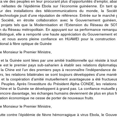
a la vie des peuples en leur procurant plus d’opportunités d’emploi, abai
ts néfastes de l’épidémie Ebola sur l’économie guinéenne. En tant 
eur des installations des télécommunications du monde, la Sociét
chnologie jouit d’une réputation de référence. Entrée sur le marché
 Société, en étroite collaboration avec le Gouvernement guinéen,
s projets tels que la Modernisation et l’Extension du Réseau de SO
ion du Réseau métropolitain. En appuyant sur sa performance remarqu
distingué, elle a remporté une haute appréciation du Gouvernement e
, et nous avons pleine confiance en HUAWEI pour la construction
tional à fibre optique de Guinée
e Monsieur le Premier Ministre,
et la Guinée sont liées par une amitié traditionnelle qui résiste à tou
 est le premier pays sub-saharien à établir ses relations diplomatiq
 la Chine est l’un des premiers pays à reconnaître l’indépendance de
rs, les relations bilatérales se sont toujours développées d’une maniè
, et la coopération d’amitié mutuellement avantageuse a été fructueus
Peuples. Après l’investiture du Président Alpha CONDE, les relations 
Chine et la Guinée se développent à grand pas. La confiance mutuelle p
encore davantage, les échanges humains deviennent de plus en plus f
ation économique ne cesse de porter de nouveaux fruits.
e Monsieur le Premier Ministre,
utte contre l’épidémie de fièvre hémorragique à virus Ebola, le Gouv