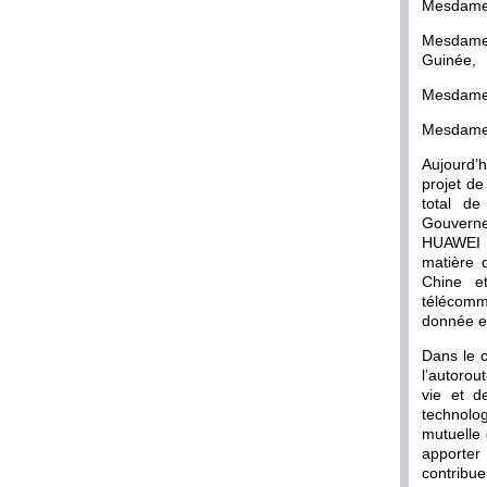
Mesdames
Mesdames
Guinée,
Mesdames 
Mesdames
Aujourd’
projet d
total de
Gouvernem
HUAWEI t
matière 
Chine et
télécommu
donnée et
Dans le c
l’autorou
vie et d
technolog
mutuelle 
apporter
contribue