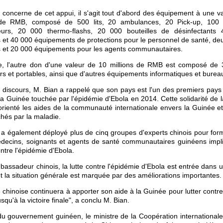
 concerne de cet appui, il s'agit tout d'abord des équipement à une v
 de RMB, composé de 500 lits, 20 ambulances, 20 Pick-up, 100
teurs, 20 000 thermo-flashs, 20 000 bouteilles de désinfectants 
s et 40 000 équipements de protections pour le personnel de santé, deux
es et 20 000 équipements pour les agents communautaires.
 l'autre don d'une valeur de 10 millions de RMB est composé de 
rs et portables, ainsi que d'autres équipements informatiques et burea
discours, M. Bian a rappelé que son pays est l'un des premiers pays
 la Guinée touchée par l'épidémie d'Ebola en 2014. Cette solidarité de l
 a orienté les aides de la communauté internationale envers la Guinée et
hés par la maladie.
a également déployé plus de cinq groupes d'experts chinois pour for
decins, soignants et agents de santé communautaires guinéens impl
ontre l'épidémie d'Ebola.
bassadeur chinois, la lutte contre l'épidémie d'Ebola est entrée dans 
et la situation générale est marquée par des améliorations importantes.
e chinoise continuera à apporter son aide à la Guinée pour lutter contre
squ'à la victoire finale", a conclu M. Bian.
u gouvernement guinéen, le ministre de la Coopération international