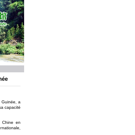
inée
 Guinée, a
sa capacité
e Chine en
nationale,