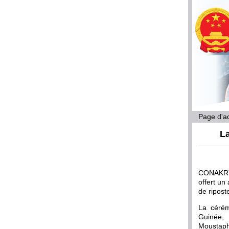
Page d'ac
La
CONAKRY,
offert un
de ripost
La cérém
Guinée, 
Moustaph