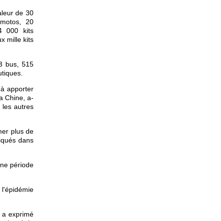
aleur de 30
 motos, 20
4 000 kits
 mille kits
3 bus, 515
utiques.
 à apporter
a Chine, a-
 les autres
mer plus de
iqués dans
une période
 l'épidémie
e a exprimé