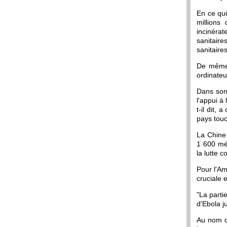
En ce qui
millions
incinéra
sanitaire
sanitair
De même,
ordinateu
Dans son 
l'appui à
t-il dit,
pays touc
La Chine 
1 600 mé
la lutte c
Pour l'Am
cruciale 
"La parti
d'Ebola ju
Au nom d