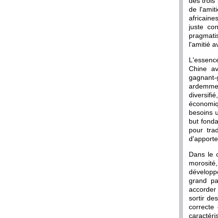
des trois
de l'amit
africaine
juste co
pragmatis
l'amitié a
L'essence
Chine av
gagnant-
ardemmen
diversif
économiqu
besoins u
but fonda
pour tra
d'apporte
Dans le c
morosité
développ
grand pa
accorder 
sortir de
correcte
caractér