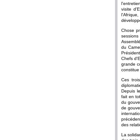
l'entreti
visite d'
l'Afriqu
développ
Chose pr
sessions 
Assemblée
du Camer
Présiden
Chefs d'E
grande co
constitue
Ces troi
diplomati
Depuis le
fait en t
du gouver
de gouver
internat
précédent
des relati
La solidar