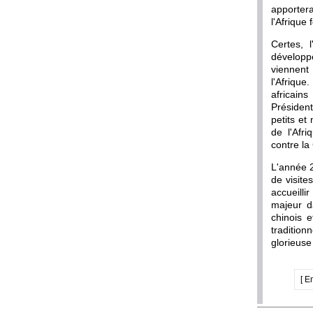
apportera
l'Afrique
Certes, 
développe
viennent
l'Afrique
africain
Président
petits et
de l'Afr
contre la
L'année 2
de visite
accueilli
majeur d
chinois e
tradition
glorieuse
[ E