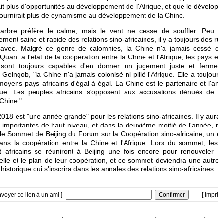
it plus d'opportunités au développement de l'Afrique, et que le dével
 fournirait plus de dynamisme au développement de la Chine.
l'arbre préfère le calme, mais le vent ne cesse de souffler. Peu 
ment saine et rapide des relations sino-africaines, il y a toujours des 
 avec. Malgré ce genre de calomnies, la Chine n'a jamais cessé d
. Quant à l'état de la coopération entre la Chine et l'Afrique, les pays 
s sont toujours capables d'en donner un jugement juste et ferme
 Geingob, "la Chine n'a jamais colonisé ni pillé l'Afrique. Elle a toujour
 moyens pays africains d'égal à égal. La Chine est le partenaire et l'a
ique. Les peuples africains s'opposent aux accusations dénués de
 Chine."
018 est "une année grande" pour les relations sino-africaines. Il y aur
s importantes de haut niveau, et dans la deuxième moitié de l'année, 
r le Sommet de Beijing du Forum sur la Coopération sino-africaine, u
ans la coopération entre la Chine et l'Afrique. Lors du sommet, les
t africains se réuniront à Beijing une fois encore pour renouveler 
nelle et le plan de leur coopération, et ce sommet deviendra une autr
 historique qui s'inscrira dans les annales des relations sino-africaines.
nvoyer ce lien à un ami ]
[ Impr