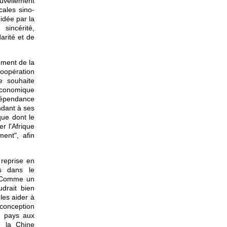
ouvellement
cales sino-
uidée par la
 sincérité,
arité et de
ement de la
oopération
e souhaite
 économique
dépendance
ndant à ses
que dont le
r l'Afrique
ent", afin
 reprise en
és dans le
s. Comme un
drait bien
les aider à
 conception
nd pays aux
e la Chine