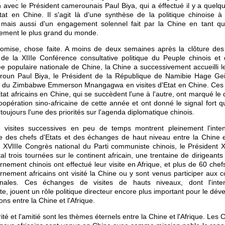
en avec le Président camerounais Paul Biya, qui a éffectué il y a quelqu
Etat en Chine. Il s'agit là d'une synthèse de la politique chinoise à
e, mais aussi d'un engagement solennel fait par la Chine en tant q
ement le plus grand du monde.
omise, chose faite. A moins de deux semaines après la clôture des
de la XIIIe Conférence consultative politique du Peuple chinois et 
 populaire nationale de Chine, la Chine a successivement accueilli l
oun Paul Biya, le Président de la République de Namibie Hage Gei
t du Zimbabwe Emmerson Mnangagwa en visites d'Etat en Chine. Ces v
tat africains en Chine, qui se succèdent l'une à l'autre, ont marqué le 
opération sino-africaine de cette année et ont donné le signal
fort
q
 toujours l'une des priorités sur l'agenda diplomatique chinois.
s visites successives en peu de temps montrent pleinement l'inten
e des chefs d'Etats et des échanges de haut niveau entre la Chine et
 XVIIIe Congrès national du Parti communiste chinois, le Président X
otal trois tournées sur le continent africain, une trentaine de dirigeant
nement chinois ont effectué leur visite en Afrique, et plus de 60 chefs
nement africains ont visité la Chine ou y sont venus participer aux 
ionales. Ces échanges de visites de hauts niveaux, dont l'inte
e, jouent un rôle politique directeur encore plus important pour le dé
ons entre la Chine et l'Afrique.
ité et l'amitié sont les thèmes éternels entre la Chine et l'Afrique. Les 