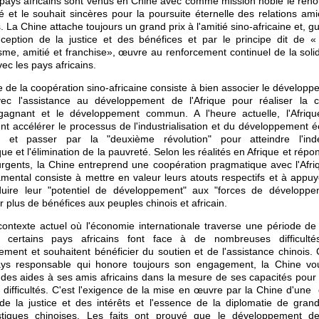
 pays africains sont venus en Chine avec comme mission noble le ren
ié et le souhait sincères pour la poursuite éternelle des relations ami
s. La Chine attache toujours un grand prix à l'amitié sino-africaine et, g
nception de la justice et des bénéfices et par le principe dit de «
me, amitié et franchise», œuvre au renforcement continuel de la solid
vec les pays africains.
 de la coopération sino-africaine consiste à bien associer le développ
ec l'assistance au développement de l'Afrique pour réaliser la c
gagnant et le développement commun. A l'heure actuelle, l'Afriqu
t accélérer le processus de l'industrialisation et du développement
ié, et passer par la "deuxième révolution" pour atteindre l'in
e et l'élimination de la pauvreté. Selon les réalités en Afrique et répo
rgents, la Chine entreprend une coopération pragmatique avec l'Afri
mental consiste à mettre en valeur leurs atouts respectifs et à appuye
duire leur "potentiel de développement" aux "forces de développem
r plus de bénéfices aux peuples chinois et africain.
ontexte actuel où l'économie internationale traverse une période de
, certains pays africains font face à de nombreuses difficult
ement et souhaitent bénéficier du soutien et de l'assistance chinoi
ys responsable qui honore toujours son engagement, la Chine vou
des aides à ses amis africains dans la mesure de ses capacités pour 
s difficultés. C'est l'exigence de la mise en œuvre par la Chine d'une
 de la justice et des intérêts et l'essence de la diplomatie de gra
istiques chinoises. Les faits ont prouvé que le développement d