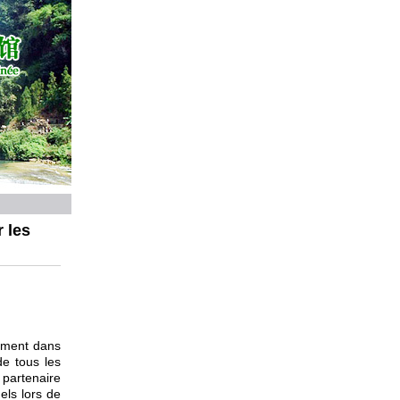
 les
pement dans
de tous les
 partenaire
els lors de