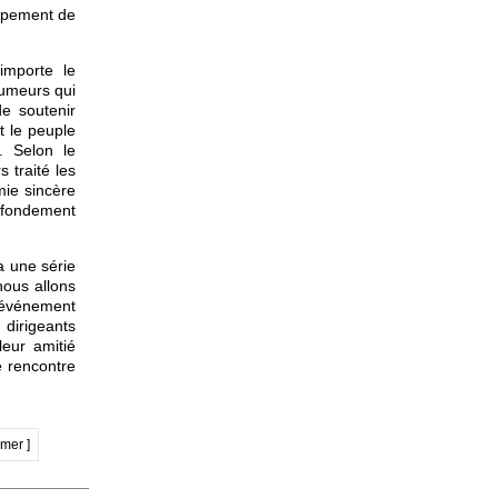
oppement de
importe le
rumeurs qui
e soutenir
et le peuple
. Selon le
s traité les
mie sincère
 fondement
a une série
nous allons
n événement
 dirigeants
leur amitié
e rencontre
imer ]