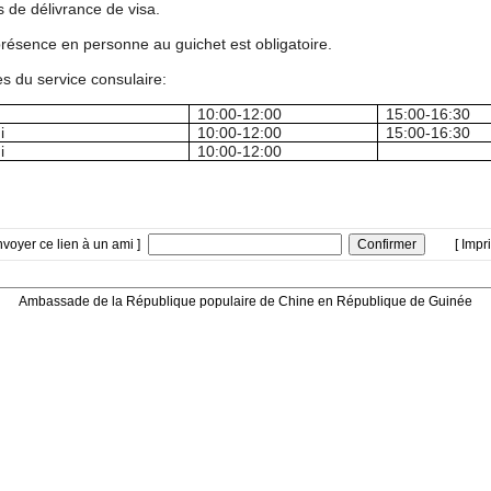
s de d
élivrance de visa.
résence en personne au guichet est obligatoire.
es du service consulaire
:
10:00-12:00
15:00-16:30
i
10:00-12:00
15:00-16:30
i
10:00-12:00
nvoyer ce lien à un ami ]
[ Impr
Ambassade de la République populaire de Chine en République de Guinée