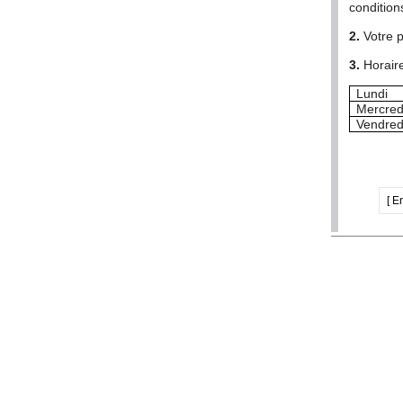
condition
2.
Votre p
3.
Horair
Lundi
Mercred
Vendred
[ E