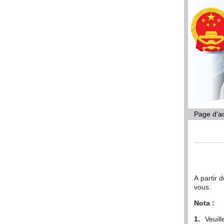
Page d'ac
A partir 
vous.
Nota :
1.
Veuill