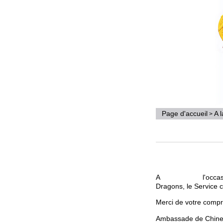
Page d'accueil
A 
>
A l
'
o
Dragons
, le S
ervice
c
Merci de votre comp
Ambassade de Chine