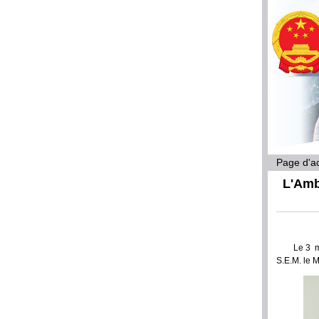
Page d'ac
L'Amb
Le 3 m
S.E.M. le M