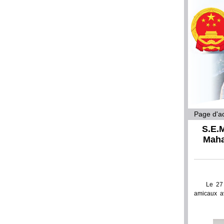
Page d'ac
S.E.
Maha
Le 27
amicaux av