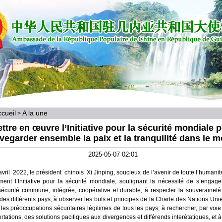
cueil
A la une
>
ttre en œuvre l’Initiative pour la sécurité mondiale 
vegarder ensemble la paix et la tranquilité dans le 
2025-05-07 02:01
avril 2022, le président chinois Xi Jinping, soucieux de l’avenir de toute l’humanit
ment l’Initiative pour la sécurité mondiale, soulignant la nécessité de s’engage
sécurité commune, intégrée, coopérative et durable, à respecter la souveraineté e
e des différents pays, à observer les buts et principes de la Charte des Nations Uni
les préoccupations sécuritaires légitimes de tous les pays, à rechercher, par voi
rtations, des solutions pacifiques aux divergences et différends interétatiques, et 