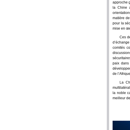
approche gl
la Chine a
orientatio
matière de 
pour la sé
mise en œu
Ces de
d’échange
comités co
discussion
sécuritaire
paix dans
développeme
de l’Afrique
La Chi
multilatéra
la noble c
meilleur de