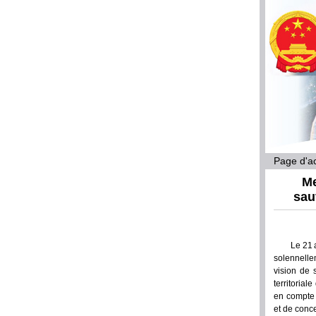
Page d'ac
Me
sau
Le 21 
solennelle
vision de 
territorial
en compte 
et de conce