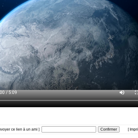
nvoyer ce lien à un ami ]
[ Impr