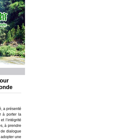
pour
monde
é, a présenté
r à porter la
t l’intégrité
es, à prendre
e de dialogue
à adopter une