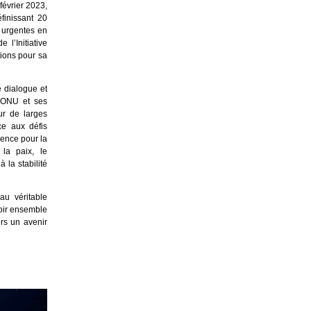
février 2023,
finissant 20
s urgentes en
 l’Initiative
tions pour sa
 dialogue et
l’ONU et ses
ur de larges
ce aux défis
rence pour la
la paix, le
 la stabilité
au véritable
voir ensemble
rs un avenir