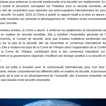
obale pour préserver la sécurité traditionnelle et la sécurité non traditionnelle. En 
 publié le document conceptuel sur l’Initiative pour la sécurité mondiale, dé
ns clés de coopération pour répondre aux préoccupations internationales les plu
sécurité. En juillet 2024, la Chine a publié le rapport relatif à la mise en œuvre de
curité mondiale, qui présente le développement de l’Initiative et des recommanda
vre concrète.
rnières années, la Chine a œuvré à renforcer les plateformes et mécanismes de
 en matière de sécurité mondiale. Elle a mobilisé l’Assemblée générale de 
ncernés, le Conseil de sécurité, ainsi que d’autres institutions pertinentes po
s sur la paix et la sécurité, afin de rassembler le consensus international fa
s. Elle a soutenu les pays de la Corne de l’Afrique dans l’organisation de la Confé
 la Corne de l’Afrique, contribuant ainsi à des consensus importants sur 
nt et la gouvernance régionale, insufflant une énergie positive à la sécurité et à
.
ne est prête à travailler avec la communauté internationale pour s’en tenir 
lisme, relever conjointement les différents défis en matière de sécurité, et promou
ause de la paix et du développement de l’humanité, afin d’avancer ensemble ve
 paix durable et de sécurité universelle.