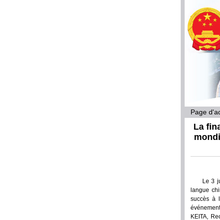
Page d'ac
La fin
mondia
Le 3 j
langue chi
succès à 
événement,
KEITA, Rec