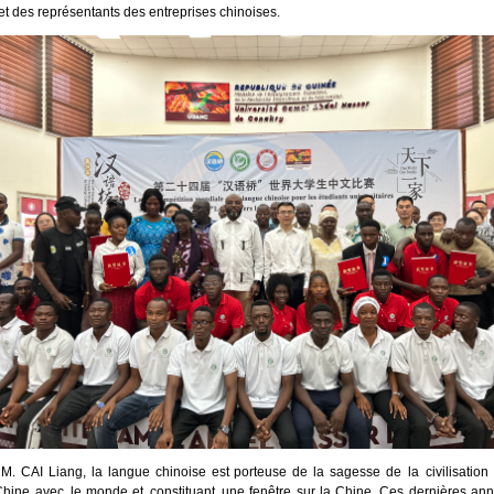
et des représentants des entreprises chinoises.
M. CAI Liang, la langue chinoise est porteuse de la sagesse de la civilisation 
 Chine avec le monde et constituant une fenêtre sur la Chine. Ces dernières année