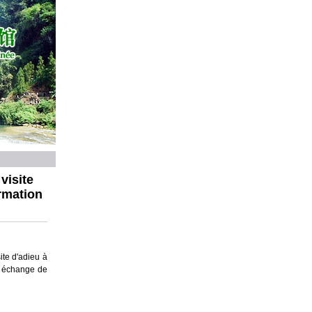
visite
rmation
te d'adieu à
n échange de