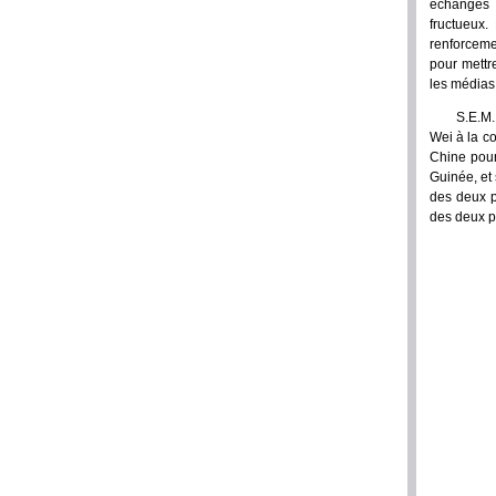
échanges e
fructueux.
renforceme
pour mettre
les médias
S.E.M.
Wei à la c
Chine pour
Guinée, et 
des deux p
des deux p