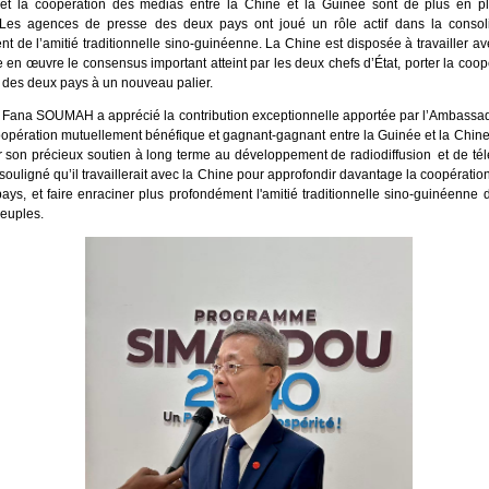
t la coopération des médias entre la Chine et la Guinée sont de plus en plu
 Les agences de presse des deux pays ont joué un rôle actif dans la consoli
nt de l’amitié traditionnelle sino-guinéenne. La Chine est disposée à travailler a
 en œuvre le consensus important atteint par les deux chefs d’État, porter la coop
 des deux pays à un nouveau palier.
 Fana SOUMAH a apprécié la contribution exceptionnelle apportée par l’Ambas
oopération mutuellement bénéfique et gagnant-gagnant entre la Guinée et la Chine
 son précieux soutien à long terme au développement de radiodiffusion et de tél
souligné qu’il travaillerait avec la Chine pour approfondir davantage la coopérati
ays, et faire enraciner plus profondément l'amitié traditionnelle sino-guinéenne
euples.