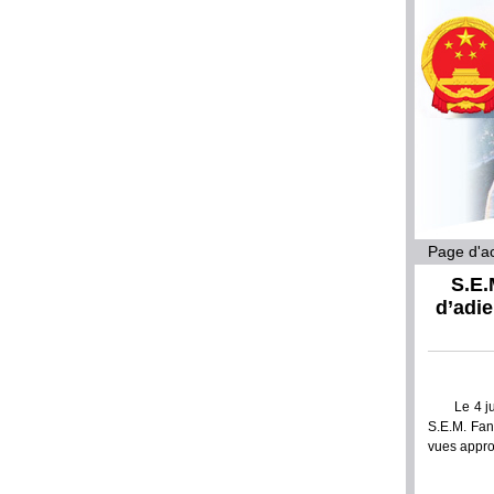
Page d'ac
S.E.
d’adi
Le 4 j
S.E.M. Fan
vues appro