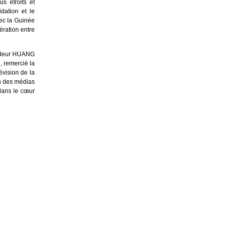
s étroits et
dation et le
vec la Guinée
ération entre
sadeur HUANG
, remercié la
évision de la
on des médias
 dans le cœur