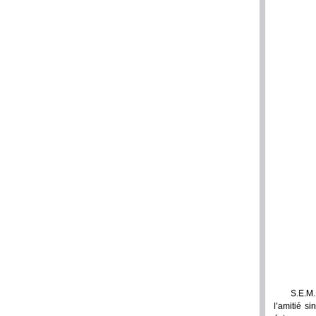
S.E.M.
l’amitié s