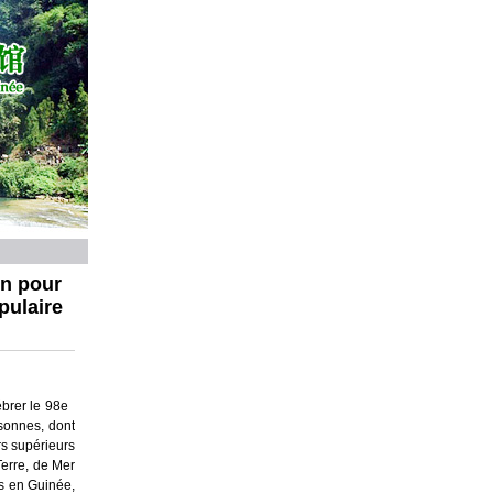
on pour
pulaire
ébrer le 98e
sonnes, dont
rs supérieurs
Terre, de Mer
és en Guinée,