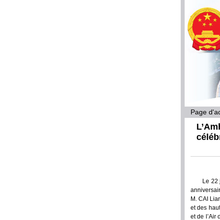
Page d'ac
L’Amb
céléb
Le 22 
anniversai
M. CAI Lian
et des hau
et de l’Air