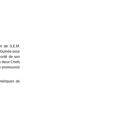
m de S.E.M.
a Guinée pour
olonté de son
es deux Chefs
de promouvoir
umériques de