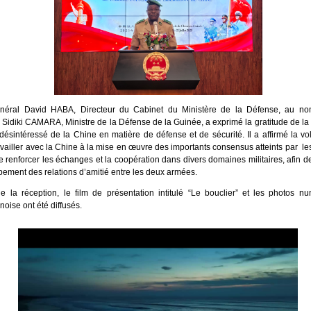
néral David HABA, Directeur du Cabinet du Ministère de la Défense, au no
Sidiki CAMARA, Ministre de la Défense de la Guinée, a exprimé la gratitude de l
 désintéressé de la Chine en matière de défense et de sécurité. Il a affirmé la v
availler avec la Chine à la mise en œuvre des importants consensus atteints par l
de renforcer les échanges et la coopération dans divers domaines militaires, afin 
pement des relations d’amitié entre les deux armées.
e la réception, le film de présentation intitulé “Le bouclier” et les photos n
noise ont été diffusés.