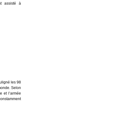
nt assisté à
ligné les 98
 monde. Selon
se et l’armée
constamment