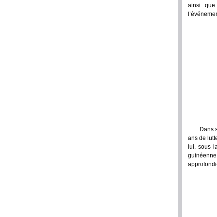
ainsi que
l’événemen
Dans s
ans de lutt
lui, sous 
guinéenne
approfondie