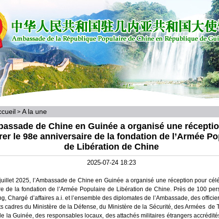
cueil
A la une
>
assade de Chine en Guinée a organisé une récepti
rer le 98e anniversaire de la fondation de l’Armée Po
de Libération de Chine
2025-07-24 18:23
juillet 2025, l’Ambassade de Chine en Guinée a organisé une réception pour cél
re de la fondation de l’Armée Populaire de Libération de Chine. Près de 100 per
g, Chargé d’affaires a.i. et l’ensemble des diplomates de l’Ambassade, des officie
ts cadres du Ministère de la Défense, du Ministère de la Sécurité, des Armées de 
 de la Guinée, des responsables locaux, des attachés militaires étrangers accrédit