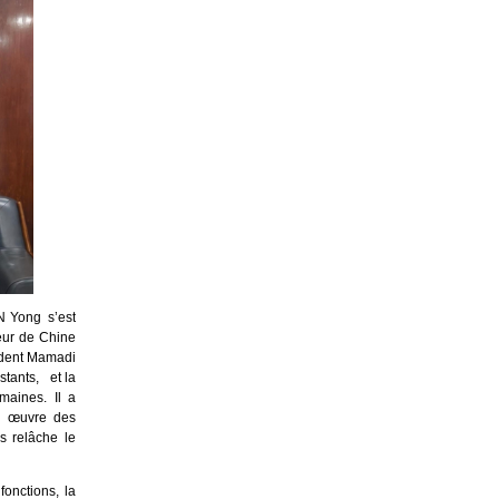
N Yong s’est
eur de Chine
sident Mamadi
tants, et la
maines. Il a
en œuvre des
s relâche le
onctions, la