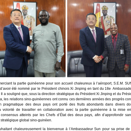
erciant la partie guinéenne pour son accueil chaleureux à l’aéroport, S.E.M. SU
 d’avoir été nommé par le Président chinois Xi Jinping en tant du 18e Ambassad
Il a souligné que, sous la direction stratégique du Président Xi Jinping et du Pré
 les relations sino-guinéennes ont connu ces dernières années des progrès cons
on pragmatique des deux pays ont porté des fruits abondants dans divers do
 volonté de travailler en collaboration avec la partie guinéenne à la mise 
 consensus atteints par les Chefs d’État des deux pays, afin d’approfondir san
 stratégique global sino-guinéen.
haitant chaleureusement la bienvenue à l’Ambassadeur Sun pour sa prise de f