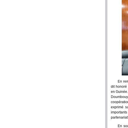
En rem
dit honoré
en Guinée. 
Doumbouya,
coopérati
exprimé sa
importants
partenariat
En sou