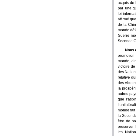
acquis de 
par une gu
loi interna
affirmé que
de la Chin
monde défen
Guerre mon
Seconde Gu
Nous d
promotion 
monde, ain
victoire d
des Nations
relative du
des victoi
la prospéri
autres pay
que l’aspi
l’unilatéra
monde fait
la Seconde
être de no
préserver 
les Nation