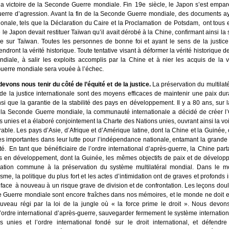
la victoire de la Seconde Guerre mondiale. Fin 19e siècle, le Japon s’est empa
erre d’agression. Avant la fin de la Seconde Guerre mondiale, des documents ay
tionale, tels que la Déclaration du Caire et la Proclamation de Potsdam, ont tous 
 le Japon devait restituer Taïwan qu’il avait dérobé à la Chine, confirmant ainsi la
e sur Taïwan. Toutes les personnes de bonne foi et ayant le sens de la justice 
dront la vérité historique. Toute tentative visant à déformer la vérité historique 
diale, à salir les exploits accomplis par la Chine et à nier les acquis de la v
erre mondiale sera vouée à l’échec.
evons nous tenir du côté de l’équité et de la justice.
La préservation du multilaté
de la justice internationale sont des moyens efficaces de maintenir une paix du
si que la garantie de la stabilité des pays en développement. Il y a 80 ans, sur 
e la Seconde Guerre mondiale, la communauté internationale a décidé de créer l’
 unies et a élaboré conjointement la Charte des Nations unies, ouvrant ainsi la vo
rable. Les pays d’Asie, d’Afrique et d’Amérique latine, dont la Chine et la Guinée,
res importantes dans leur lutte pour l’indépendance nationale, entamant la grand
té. En tant que bénéficiaire de l’ordre international d’après-guerre, la Chine par
s en développement, dont la Guinée, les mêmes objectifs de paix et de développ
ration commune à la préservation du système multilatéral mondial. Dans le m
lisme, la politique du plus fort et les actes d’intimidation ont de graves et profonds 
 face à nouveau à un risque grave de division et de confrontation. Les leçons do
 Guerre mondiale sont encore fraîches dans nos mémoires, et le monde ne doit 
uveau régi par la loi de la jungle où « la force prime le droit ». Nous devon
l’ordre international d’après-guerre, sauvegarder fermement le système internation
s unies et l’ordre international fondé sur le droit international, et défendre 