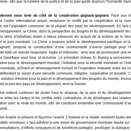
lisme, afin que la lumière de la justice et de la paix guide toujours l’humanité dan
devons nous tenir du côté de la coopération gagnant-gagnant.
Face aux ré
e l’ordre international actuel, remplacer le conflit par la coopération et la coer
on est l’aspiration commune de la plupart des pays en développement. En tant q
veloppement, la Chine, dans la perspective du progrès et du développement de l
e série d’initiatives visant à mieux préserver les acquis de la victoire de la S
t la paix mondiale. La Chine a toujours prôné le développement pacifique et la
agnant, proposé la construction d’une communauté d’avenir partagé pour l’
de bâtir un monde mulpolaire égale et ordonnée, ainsi que de promouvoir une mo
 bénéfique pour tous et inclusive. Le président chinois Xi Jinping a successiv
tiative pour le développement mondial, l’Initiative pour la sécurité mondiale et l’Init
n mondiale, prônant un développement inclusif et l’inspiration mutuelle entre les civ
défendant la vision d’une sécurité commune, intégrée, coopérative et durable. Ce
 la solution chinoise pour la paix et le développement des peuples du monde, trouv
 de la part des pays en développement, dont la Guinée.
ne entend continuer de porter haut le drapeau de la paix et du développement,
on entre les camps et les conflits entre civilisations, et de développer des relation
tion avec le reste du monde, afin de construire ensemble une communauté d’av
anité.
oire éclaire le présent et façonne l’avenir. L’histoire et la réalité montrent toutes 
s défis mondiaux, il faut adhérer à une vision de gouvernance mondiale basée sur 
nsultations, d’efforts conjugués et de bénéfices partagés, privilégier le dialogue 