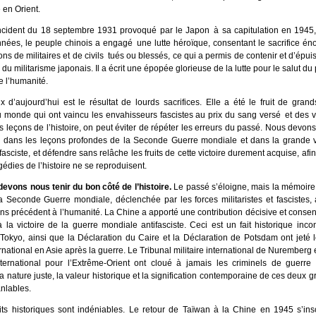
e en Orient.
ncident du 18 septembre 1931 provoqué par le Japon à sa capitulation en 1945
nées, le peuple chinois a engagé une lutte héroïque, consentant le sacrifice én
ons de militaires et de civils tués ou blessés, ce qui a permis de contenir et d’épuis
 du militarisme japonais. Il a écrit une épopée glorieuse de la lutte pour le salut du
de l’humanité.
x d’aujourd’hui est le résultat de lourds sacrifices. Elle a été le fruit de grand
 monde qui ont vaincu les envahisseurs fascistes au prix du sang versé et des v
es leçons de l’histoire, on peut éviter de répéter les erreurs du passé. Nous devons
 dans les leçons profondes de la Seconde Guerre mondiale et dans la grande vi
fasciste, et défendre sans relâche les fruits de cette victoire durement acquise, af
gédies de l’histoire ne se reproduisent.
evons nous tenir du bon côté de l’histoire.
Le passé s’éloigne, mais la mémoire
 La Seconde Guerre mondiale, déclenchée par les forces militaristes et fascistes
ns précédent à l’humanité. La Chine a apporté une contribution décisive et conse
à la victoire de la guerre mondiale antifasciste. Ceci est un fait historique inco
Tokyo, ainsi que la Déclaration du Caire et la Déclaration de Potsdam ont jeté 
ernational en Asie après la guerre. Le Tribunal militaire international de Nuremberg e
international pour l’Extrême-Orient ont cloué à jamais les criminels de guerre 
 La nature juste, la valeur historique et la signification contemporaine de ces deux 
anlables.
its historiques sont indéniables. Le retour de Taïwan à la Chine en 1945 s’insc