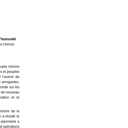
l’humanité
e chinois
euple chinois
ys et peuples
 l’avenir de
s arrogantes.
fondé sur les
er de nouveau
ration et le
ctoire de la
 a résisté le
 japonaise a
d’opérations