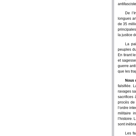
antifascist
De l’I
longues an
de 35 milli
principales
la justice 
La pai
peuples du
En tirant l
et sagesse
guerre anti
que les tra
Nous d
falsifiée.
ravages sa
sacrifices 
procès de 
l’ordre int
militaire 
l’histoire.
sont inébr
Les fa