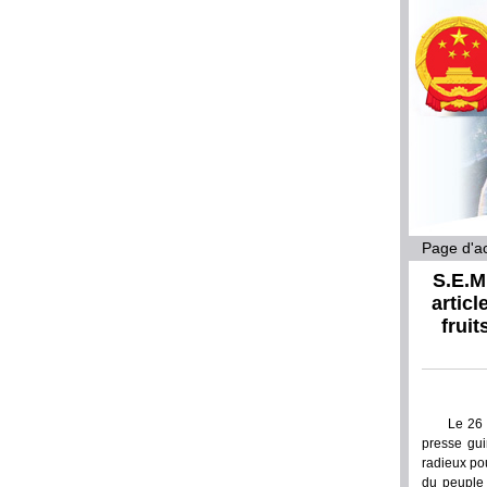
Page d'ac
S.E.M
articl
frui
Le 26 
presse gui
radieux po
du peuple 