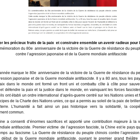
r les précieux fruits de la paix et construire ensemble un avenir radieux pour 
émoration du 80e anniversaire de la victoire de la Guerre de résistance du peupl
contre l’agression japonaise et de la Guerre mondiale antifasciste
année marque le 80e anniversaire de la victoire de la Guerre de résistance du p
ression japonaise et de la Guerre mondiale antifasciste. Il y a 80 ans, tous les pa
aix dans le monde ont formé un front uni et combattu côte à côte pour sauver
 et défendre la paix et la justice dans le monde, en vainquant les forces fasciste
ls ont établi un ordre international d’après-guerre centré sur les Nations unies et 
ncipes de la Charte des Nations unies, ce qui a permis au soleil de la paix de brill
terre. L’humanité a fait ainsi un pas historique vers la solidarité, la coopé
ment commun.
ne a consenti d’énormes sacrifices et apporté une contribution majeure à la vi
iale antifasciste. Premier victime de l’agression fasciste, la Chine est le pays qui
emps au fascisme. La Guerre de résistance du peuple chinois contre l’agression
début de la Guerre mondiale antifasciste, ouvrant le premier grand théâtre 