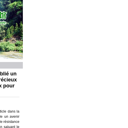
blié un
récieux
x pour
icle dans la
le un avenir
de résistance
n saluant le