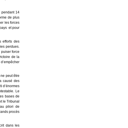
, pendant 14
orme de plus
er les forces
 pays et pour
s efforts des
ies perdues.
 puiser force
ctoire de la
in d’empêcher
 ne peut être
, a causé des
nti d’énormes
ntestable. Le
les bases de
t le Tribunal
au pilori de
grands procès
rit dans les