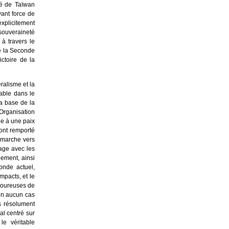
ré de Taïwan
ant force de
explicitement
 souveraineté
à travers le
de la Seconde
ictoire de la
ralisme et la
rable dans le
la base de la
Organisation
ie à une paix
 ont remporté
e marche vers
tage avec les
ement, ainsi
onde actuel,
impacts, et le
uloureuses de
en aucun cas
s résolument
al centré sur
le véritable