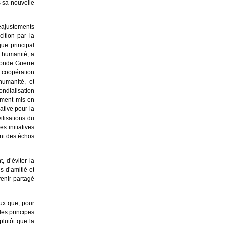
s sa nouvelle
ajustements
cition par la
ue principal
’humanité, a
econde Guerre
 coopération
humanité, et
ndialisation
ement mis en
iative pour la
ilisations du
s initiatives
ant des échos
 d’éviter la
s d’amitié et
enir partagé
deux que, pour
les principes
plutôt que la