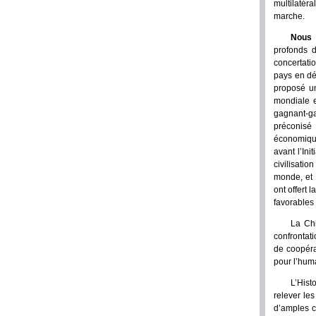
multilatéra
marche.
Nous 
profonds d
concertati
pays en dé
proposé un
mondiale e
gagnant-g
préconisé 
économique
avant l’Ini
civilisatio
monde, et 
ont offert
favorables
La Chi
confrontati
de coopéra
pour l’hum
L’Hist
relever le
d’amples co