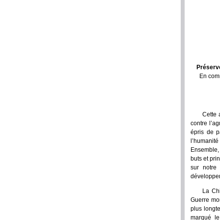
Préserve
En comm
Cette 
contre l’ag
épris de p
l’humanité
Ensemble, i
buts et pri
sur notre 
développe
La Chi
Guerre mond
plus longt
marqué le 