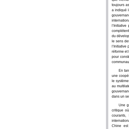
toujours a
a indiqué l
gouvernanc
internation
l’Initiati
complètent
du dévelop
le sens de
l’Initiativ
réforme et
pour const
communauté
En tan
une coopér
le système 
au multilat
gouvernanc
dans un sen
Une g
critique o
courants,
internatio
Chine est