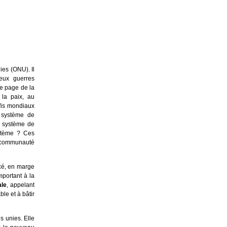
ies (ONU). Il
eux guerres
le page de la
 la paix, au
fis mondiaux
e système de
e système de
stème ? Ces
a communauté
ncé, en marge
portant à la
ale
, appelant
le et à bâtir
ns unies. Elle