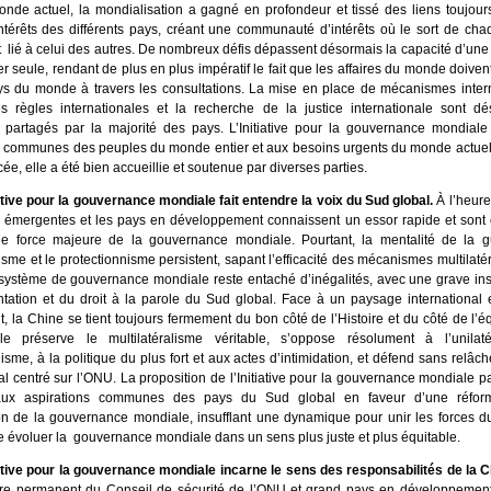
nde actuel, la mondialisation a gagné en profondeur et tissé des liens toujours
intérêts des différents pays, créant une communauté d’intérêts où le sort de ch
t lié à celui des autres. De nombreux défis dépassent désormais la capacité d’une
er seule, rendant de plus en plus impératif le fait que les affaires du monde doiven
ys du monde à travers les consultations. La mise en place de mécanismes intern
s règles internationales et la recherche de la justice internationale sont d
partagés par la majorité des pays. L’Initiative pour la gouvernance mondial
s communes des peuples du monde entier et aux besoins urgents du monde actuel.
ée, elle a été bien accueillie et soutenue par diverses parties.
iative pour la gouvernance mondiale fait entendre la voix du Sud global.
À l’heure 
émergentes et les pays en développement connaissent un essor rapide et sont
e force majeure de la gouvernance mondiale. Pourtant, la mentalité de la gu
sme et le protectionnisme persistent, sapant l’efficacité des mécanismes multilaté
système de gouvernance mondiale reste entaché d’inégalités, avec une grave ins
ntation et du droit à la parole du Sud global. Face à un paysage international 
 la Chine se tient toujours fermement du bon côté de l’Histoire et du côté de l’éq
lle préserve le multilatéralisme véritable, s’oppose résolument à l’unilat
isme, à la politique du plus fort et aux actes d’intimidation, et défend sans relâc
al centré sur l’ONU. La proposition de l’Initiative pour la gouvernance mondiale p
ux aspirations communes des pays du Sud global en faveur d’une réfor
on de la gouvernance mondiale, insufflant une dynamique pour unir les forces d
re évoluer la gouvernance mondiale dans un sens plus juste et plus équitable.
iative pour la gouvernance mondiale incarne le sens des responsabilités de la C
e permanent du Conseil de sécurité de l’ONU et grand pays en développement