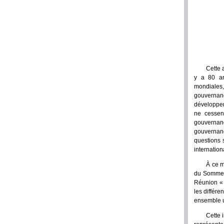
Cette 
y a 80 an
mondiales,
gouvernan
développem
ne cessen
gouvernanc
gouvernan
questions 
internation
À ce m
du Sommet 
Réunion «
les différe
ensemble u
Cette 