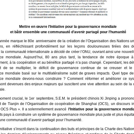
Mettre en œuvre l’Initiative pour la gouvernance mondiale
et bâtir ensemble une communauté d’avenir partagé pour l’humanité
année marque le 80e anniversaire de la création de l’Organisation des Nations un
s, en réfléchissant profondément sur les leçons douloureuses tirées des d
 la communauté internationale a décidé de créer l’ONU, ouvrant ainsi une nouvel
ce mondiale. Aujourd’hui, 80 ans plus tard, la tendance de notre époque à
ent, à la coopération et au bénéfice partagé n’a pas changé. Cependant, les dé
t de se multiplier, le déficit de gouvernance continue de se creuser et l
e mondiale basé sur le multilatéralisme subit de graves impacts. Quel type d
ce mondiale devons-nous construire ? Comment réformer et améliorer ce sy
sont devenues des enjeux majeurs qui suscitent une vive attention au sein de l
ale.
oment crucial, le 1er septembre, S.E.M. le président chinois Xi Jinping a prono
de Tianjin de l’Organisation de coopération de Shanghai (OCS), un discours im
 OCS Plus ». Il a solennellement avancé
l’Initiative pour la gouvernance mondi
nts pays à construire un système de gouvernance mondiale plus juste et plus équitab
ne communauté d’avenir partagé pour l’humanité.
initiative s’inscrit dans la continuation des buts et principes de la Charte des Natio