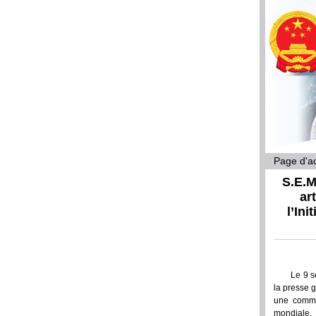
Page d'ac
S.E.M
ar
l’In
Le 9 s
la presse g
une commun
mondiale, 