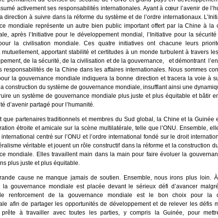
ssumé activement ses responsabilités internationales. Ayant à cœur l’avenir de l’h
a direction à suivre dans la réforme du système et de l’ordre internationaux. L’Initi
e mondiale représente un autre bien public important offert par la Chine à l
ale, après l’Initiative pour le développement mondial, l’Initiative pour la sécurit
ve pour la civilisation mondiale. Ces quatre initiatives ont chacune leurs prior
 mutuellement, apportant stabilité et certitudes à un monde turbulent à travers l
pement, de la sécurité, de la civilisation et de la gouvernance, et démontrant l’
s responsabilités de la Chine dans les affaires internationales. Nous sommes co
e pour la gouvernance mondiale indiquera la bonne direction et tracera la voie à s
 la construction du système de gouvernance mondiale, insufflant ainsi une dynami
ruire un système de gouvernance mondiale plus juste et plus équitable et bâtir 
 d’avenir partagé pour l’humanité.
t que partenaires traditionnels et membres du Sud global, la Chine et la Guinée 
ation étroite et amicale sur la scène multilatérale, telle que l’ONU. Ensemble, el
international centré sur l’ONU et l’ordre international fondé sur le droit internatio
éralisme véritable et jouent un rôle constructif dans la réforme et la construction 
e mondiale. Elles travaillent main dans la main pour faire évoluer la gouverna
s plus juste et plus équitable.
rande cause ne manque jamais de soutien. Ensemble, nous irons plus loin. 
ù la gouvernance mondiale est placée devant le sérieux défi d’avancer malgré
 le renforcement de la gouvernance mondiale est le bon choix pour la
nale afin de partager les opportunités de développement et de relever les défis
 prête à travailler avec toutes les parties, y compris la Guinée, pour met