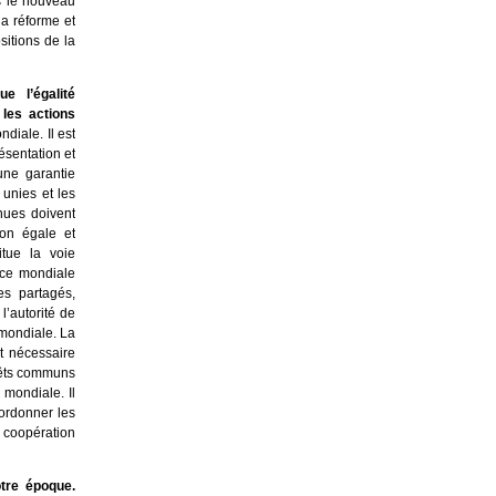
s le nouveau
la réforme et
itions de la
e l’égalité
 les actions
diale. Il est
ésentation et
une garantie
unies et les
nues doivent
ion égale et
itue la voie
nce mondiale
es partagés,
l’autorité de
 mondiale. La
t nécessaire
érêts communs
 mondiale. Il
ordonner les
 coopération
otre époque.