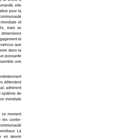
umanité, elle
ative pour la
a communauté
é mondiale et
ités, mais se
es dimensions
engagement et
nvaincus que
uivre dans la
que puissante
ensemble une
entretiennent
les défendent
nal, adhèrent
du système de
nce mondiale
À ce moment
 les contre-
 communauté
 mondiaux. La
tre en œuvre