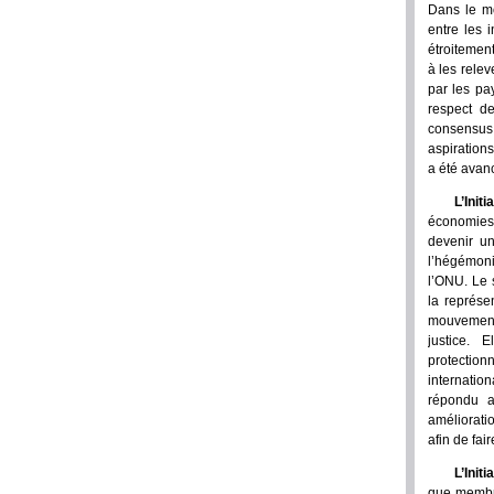
Dans le mo
entre les 
étroitemen
à les relev
par les pa
respect de
consensus 
aspiration
a été avanc
L’Init
économies 
devenir un
l’hégémoni
l’ONU. Le 
la représe
mouvement,
justice. E
protectionn
internation
répondu a
améliorati
afin de fai
L’Init
que membr