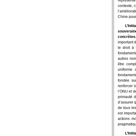
représente
contexte, c
l’améliora
Chine pour
L’Ini
souveraine
concrètes
important d
le droit à
fondamenta
autres nor
être compl
uniforme d
fondamenta
fondée sur
renforcer l
l’ONU et d
primauté d
d’assurer q
de tous le
est import
actions mo
pragmatiqu
L’Ini