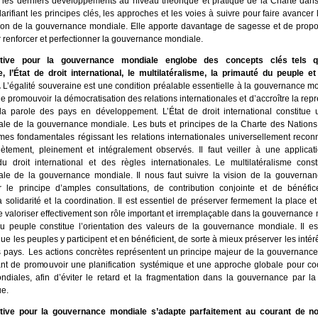
 les derniers développements au niveau théorique et pratique de la Charte dan
larifiant les principes clés, les approches et les voies à suivre pour faire avancer 
tion de la gouvernance mondiale. Elle apporte davantage de sagesse et de propos
 renforcer et perfectionner la gouvernance mondiale.
tiative pour la gouvernance mondiale englobe des concepts clés tels qu
, l’État de droit international, le multilatéralisme, la primauté du peuple et
.
L’égalité souveraine est une condition préalable essentielle à la gouvernance mon
e promouvoir la démocratisation des relations internationales et d’accroître la repr
 la parole des pays en développement. L’État de droit international constitue 
le de la gouvernance mondiale. Les buts et principes de la Charte des Nations 
mes fondamentales régissant les relations internationales universellement recon
ètement, pleinement et intégralement observés. Il faut veiller à une applicat
u droit international et des règles internationales. Le multilatéralisme const
le de la gouvernance mondiale. Il nous faut suivre la vision de la gouverna
 le principe d’amples consultations, de contribution conjointe et de bénéfic
a solidarité et la coordination. Il est essentiel de préserver fermement la place et 
e valoriser effectivement son rôle important et irremplaçable dans la gouvernance
u peuple constitue l’orientation des valeurs de la gouvernance mondiale. Il es
ue les peuples y participent et en bénéficient, de sorte à mieux préserver les int
s pays. Les actions concrètes représentent un principe majeur de la gouvernance
ant de promouvoir une planification systémique et une approche globale pour co
ndiales, afin d’éviter le retard et la fragmentation dans la gouvernance par la
e.
tiative pour la gouvernance mondiale s’adapte parfaitement au courant de n