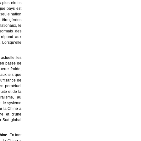
 plus étroits
aque pays est
 seule nation
t être gérées
ationaux, le
ésormais des
e répond aux
 Lorsqu’elle
actuelle, les
 en passe de
erre froide,
raux tels que
uffisance de
en perpétuel
uité et de la
éralisme, au
he le système
ar la Chine a
me et d’une
u Sud global
hine.
En tant
, la Chine a