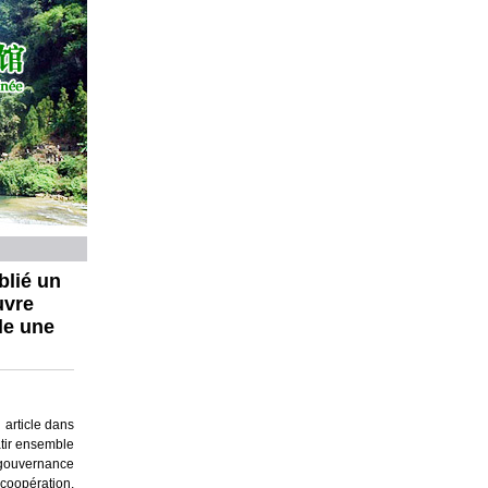
blié un
uvre
le une
article dans
âtir ensemble
 gouvernance
coopération,