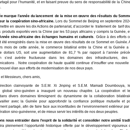
artagé pour l’humanité, et en faisant preuve du sens de responsabilité de la Chin
.
ée marque l’année du lancement de la mise en œuvre des résultats du Somme
ur la coopération sino-africaine.
Lors du Sommet de Beijing en septembre 2024
ettre en œuvre les dix Actions de partenariat, d’accorder le traitement de tarif do
produits exportés vers la Chine par les 53 pays africains y compris la Guinée, e
’Année sino-africaine des échanges humains et culturels
. Grâce à des efforts c
t été enregistrés dans la mise en œuvre des résultats de ce Sommet en Guinée. 
rs mois de cette année, le commerce bilatéral entre la Chine et la Guinée 
de dollars US, soit une augmentation de 81,7 % par rapport à l’année précé
on s’est avérée fructueuse dans les domaines des infrastructures, des
ications . Notre coopération de haute qualité continue d’insuffler une nouvelle v
nouvel élan aux efforts de modernisation de nos deux pays.
t Messieurs, chers amis,
irection clairvoyante de S.E.M. Xi Jinping et S.E.M. Mamadi Doumbouya, le
ue global sino-guinéen a inauguré un nouveau chapitre. La coopération et 
 dans divers domaines témoignent du dynamisme de la collaboration bilatéra
vailler avec la Guinée pour approfondir la confiance politique mutuelle et p
ent partagé, afin de faire face aux incertitudes de l’environnement extérieur par
ration sino-guinéenne, et de mieux servir les intérêts de nos deux peuples.
s nous entraider dans l’esprit de la solidarité et consolider notre amitié tradi
ira pleinement l’opportunité historique offerte par le développement vigoureux 