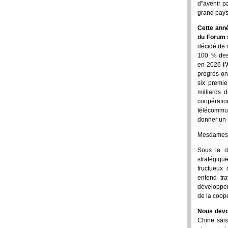
d”avenir p
grand pays
Cette ann
du Forum s
décidé de m
100 % des 
en 2026
l
progrès on
six premie
milliards 
coopérati
télécommun
donner un 
Mesdames e
Sous la d
stratégiq
fructueux
entend tra
développem
de la coopé
Nous devon
Chine sais