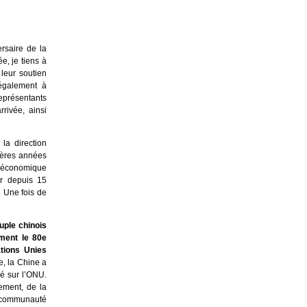
rsaire de la
, je tiens à
leur soutien
 également à
eprésentants
rivée, ainsi
la direction
ières années
e économique
er depuis 15
. Une fois de
uple chinois
ement le 80e
tions Unies
e, la Chine a
ré sur l’ONU.
ement, de la
la communauté