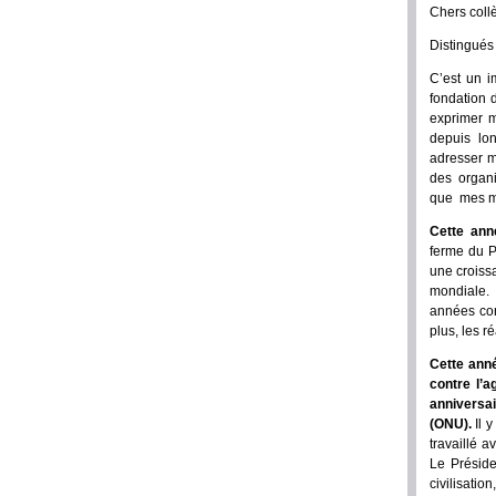
Chers coll
Distingués 
C’est un i
fondation 
exprimer m
depuis lo
adresser m
des organi
que mes me
Cette ann
ferme du P
une croiss
mondiale.
années cons
plus, les r
Cette anné
contre l’a
anniversa
(ONU).
Il 
travaillé a
Le Préside
civilisati