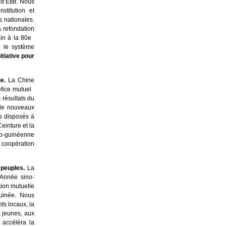
d’État. Nous
stitution et
 nationales.
 refondation
ain à la 80e
r le système
nitiative pour
ue.
La Chine
éfice mutuel
 résultats du
 de nouveaux
s disposés à
einture et la
ino-guinéenne
 coopération
 peuples.
La
’Année sino-
tion mutuelle
Guinée. Nous
s locaux, la
ux jeunes, aux
 accéléra la