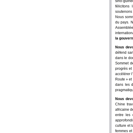
sino-guiné
félicitons
soutenons 
Nous somme
du pays. N
Assemblée
internation
la gouver
Nous devo
défend san
dans le do
Sommet de 
progrès et
accélérer l
Route » et
dans les d
pragmatiqu
Nous devo
Chine trav
africaine d
entre les 
approfondi
culture et 
femmes et 