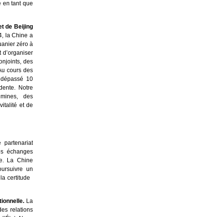
e en tant que
t de Beijing
, la Chine a
uanier zéro à
t d’organiser
onjoints, des
Au cours des
a dépassé 10
dente. Notre
 mines, des
italité et de
 partenariat
les échanges
le. La Chine
oursuivre un
 la certitude
tionnelle.
La
des relations