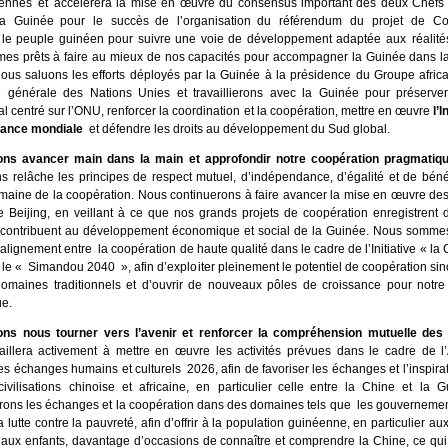
ennes et accélérera la mise en œuvre du consensus important des deux Chefs 
 la Guinée pour le succès de l’organisation du référendum du projet de Con
le peuple guinéen pour suivre une voie de développement adaptée aux réalités
s prêts à faire au mieux de nos capacités pour accompagner la Guinée dans la
ous saluons les efforts déployés par la Guinée à la présidence du Groupe afric
 générale des Nations Unies et travaillierons avec la Guinée pour préserve
al centré sur l’ONU, renforcer la coordination et la coopération, mettre en œuvre
l’I
nance mondiale
et défendre les droits au développement du Sud global.
ns avancer main dans la main et approfondir notre coopération pragmatiq
s relâche les principes de respect mutuel, d’indépendance, d’égalité et de bén
maine de la coopération. Nous continuerons à faire avancer la mise en œuvre des
Beijing, en veillant à ce que nos grands projets de coopération enregistrent
 contribuent au développement économique et social de la Guinée. Nous somme
’alignement entre la coopération de haute qualité dans le cadre de l’Initiative « la C
 le « Simandou 2040 », afin d’exploiter pleinement le potentiel de coopération s
omaines traditionnels et d’ouvrir de nouveaux pôles de croissance pour notre
e.
ns nous tourner vers l’avenir et renforcer la compréhension mutuelle des
aillera activement à mettre en œuvre les activités prévues dans le cadre de l
es échanges humains et culturels 2026, afin de favoriser les échanges et l’inspira
civilisations chinoise et africaine, en particulier celle entre la Chine et la 
rons les échanges et la coopération dans des domaines tels que les gouvernement
la lutte contre la pauvreté, afin d’offrir à la population guinéenne, en particulier a
aux enfants, davantage d’occasions de connaître et comprendre la Chine, ce qui