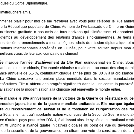
ègues du Corps Diplomatique,
invités, chers amis,
mmense plaisir pour moi de me retrouver avec vous pour célébrer le 76e annive
de la République populaire de Chine. Au nom de l’Ambassade de Chine en Guinée
a sincère gratitude à nos amis de tous horizons qui s’intéressent et apportent 
ngtemps au développement des relations d’amitié sino-guinéennes. Je tiens
es sincères remerciements à mes collègues, chefs de mission diplomatique et r
sations internationales accrédités en Guinée, pour votre soutien depuis mon ar
illeurs vœux de fête aux compatriotes chinois!
ée marque l’année d’achèvement du 14e Plan quinquennal en Chine.
Sous 
arti communiste chinois, l’économie chinoise a maintenu au cours des cinq dern
ance annuelle de 5,5 %, contribuant chaque année plus de 30 % à la croissanc
 La Chine conserve la première place mondiale dans le secteur manufacturi
écutives. Elle a obtenu des progrès significatifs dans la lutte contre la pauvreté
éalisations de la modernisation à la chinoise ont émerveillé le monde entier.
e marque le 80e anniversaire de la victoire de la Guerre de résistance du pe
gression japonaise et de la guerre mondiale antifasciste. Elle marque égal
ire du recouvrement de Taïwan et de la fondation de l’Organisation des Na
y a 80 ans, en tant qu’importante nation victorieuse de la Seconde Guerre mondial
vec d’autres pays pour créer l’ONU, établissant ainsi le système international cent
nt XI Jinping a avancé quatre initiatives globales du point de vue du développ
on, de la sécurité et de la gouvernance, en offrant une voie de construction de 