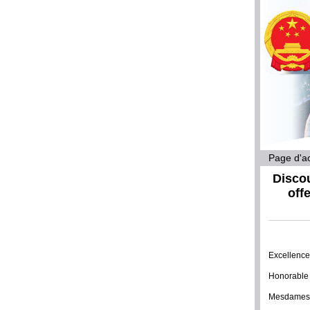
Page d'ac
Discou
off
Excellence
Honorable 
Mesdames 