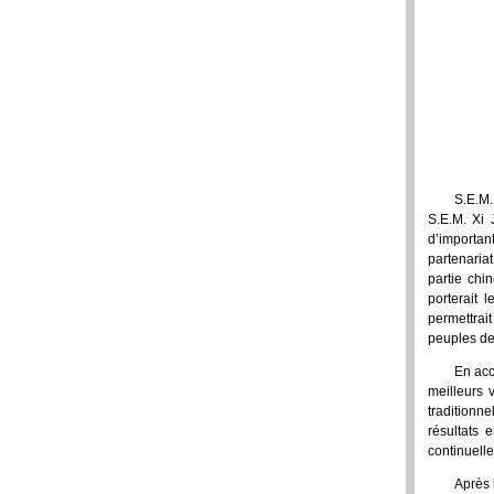
S.E.M.
S.E.M. Xi
d’importan
partenaria
partie chi
porterait 
permettra
peuples de
En acc
meilleurs 
traditionn
résultats 
continuell
Après 