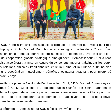
 SUN Yong a transmis les salutations cordiales et les meilleurs vœux du Prési
 Jinping à S.E.M. Mamadi Doumbouya et a souligné que les deux Chefs d’Éta
ts consensus pendant leur rencontre au mois de septembre 2024, en tissant le b
t de coopération globale stratégique sino-guinéen. L’Ambassadeur SUN a réaf
noise accélérerait la mise en œuvre du consensus important atteint par les deux 
les relations amicales traditionnelles entre la Chine et la Guinée à un nouve
it une coopération mutuellement bénéfique et gagnant-gagnant pour mieux bé
s deux pays.
ueillant la prise de fonction de l’Ambassadeur SUN, S.E.M. Mamadi Doumbouya a t
vœux à S.E.M. XI Jinping. Il a souligné que la Guinée et la Chine partageaien
elle de longue date, et que la partie guinéenne travaillerait avec la Chine pour p
encore plus fructueux dans la coopération de haut niveau entre les deux pays 
ement le bien-être des deux peuples.
la cérémonie, l’Ambassadeur SUN a été interviewé par RTG.