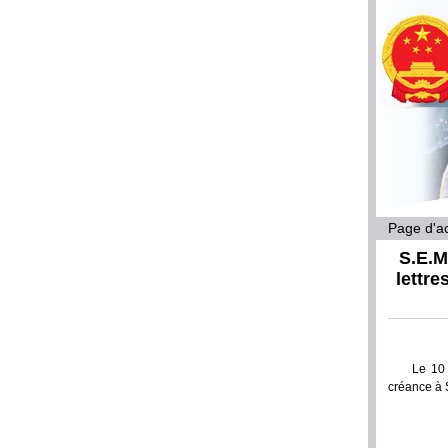
Page d'ac
S.E.M
lettr
Le 10
créance à 