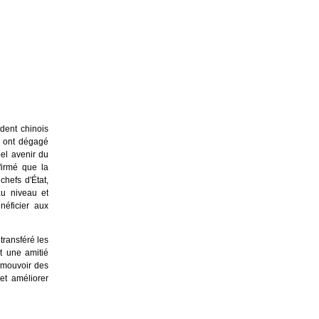
dent chinois
t ont dégagé
el avenir du
firmé que la
chefs d'État,
au niveau et
néficier aux
ransféré les
t une amitié
romouvoir des
et améliorer