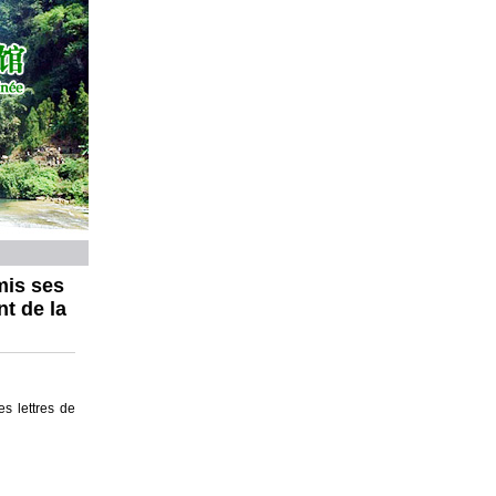
mis ses
t de la
s lettres de