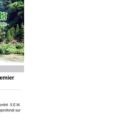
remier
ntré S.E.M.
profondi sur