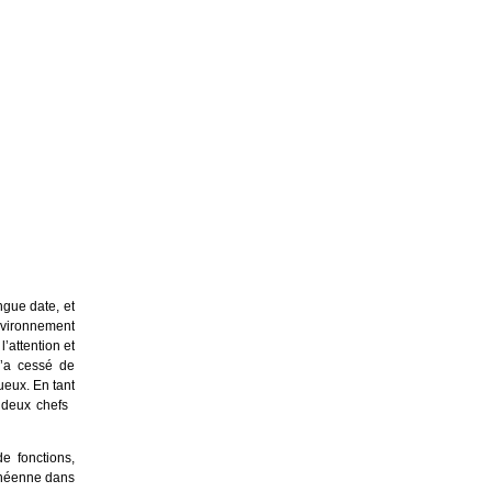
gue date, et
nvironnement
’attention et
n’a cessé de
ueux. En tant
s deux chefs
e fonctions,
inéenne dans