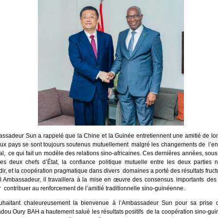
ssadeur Sun a rappelé que la Chine et la Guinée entretiennent une amitié de lon
ux pays se sont toujours soutenus mutuellement malgré les changements de l’e
al, ce qui fait un modèle des relations sino-africaines. Ces dernières années, sous l
es deux chefs d’État, la confiance politique mutuelle entre les deux parties 
ir, et la coopération pragmatique dans divers domaines a porté des résultats fruct
 Ambassadeur, il travaillera à la mise en œuvre des consensus importants de
 contribuer au renforcement de l’amitié traditionnelle sino-guinéenne.
uhaitant chaleureusement la bienvenue à l’Ambassadeur Sun pour sa prise d
dou Oury BAH a hautement salué les résultats positifs de la coopération sino-gu