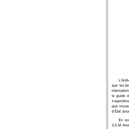
L’Amba
que les de
internation
le guide d
s’approfond
que nouvel
d’État pour
En so
S.E.M. Ama