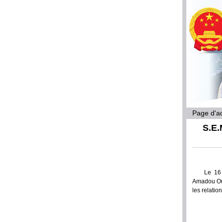
Page d'ac
S.E.
Le 16
Amadou Our
les relati