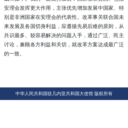
使馆信
安理会发挥更大作用，主张优先增加发展中国家、特
息
别是非洲国家在安理会的代表性。改革事关联合国未
使馆领
来发展及各国切身利益，应遵循先易后难的原则，从
导及部
门负责
共识最多、较容易解决的问题入手，通过广泛、民主
人
讨论，兼顾各方利益和关切，就改革方案达成最广泛
联系方
的一致。
式
使馆掠
影
中华人民共和国驻几内亚共和国大使馆 版权所有