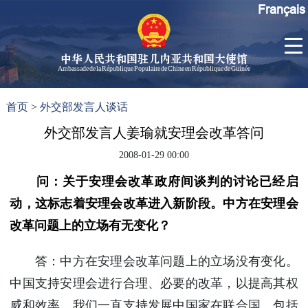
Français
中华人民共和国驻几内亚共和国大使馆
Ambassade de la République Populaire de Chine en République de Guinée
首
使馆信
了
首页
>
外交部发言人谈话
页
息
解
几
外交部发言人姜瑜就安理会改革答问
大使信
内
息
2008-01-29 00:00
亚
孙勇大
问：关于安理会改革政府间谈判的讨论已经启
使欢迎
辞
动，这标志着安理会改革进入新阶段。中方在安理会
孙勇大
改革问题上的立场有无变化？
使简历
中国历
答：中方在安理会改革问题上的立场没有变化。
任驻几
中国支持安理会进行合理、必要的改革，以提高其权
内亚大
使
威和效率。我们一直支持发展中国家在联合国、包括