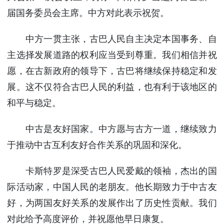
使馆信
届国务委员会主席。中方对此表示祝贺。
息
使馆领
中方一贯主张，古巴人民自主决定本国事务、自
导及部
主选择发展道路的权利应当受到尊重。我们相信并祝
门负责
愿，在古新政府的领导下，古巴将继续保持稳定和发
人
联系方
展。这不仅符合古巴人民的利益，也有利于该地区的
式
和平与稳定。
使馆掠
影
中古是友好国家。中方愿与古方一道，继续致力
于推动中古互利友好合作关系的巩固和深化。
卡斯特罗是深受古巴人民爱戴的领袖，杰出的国
际活动家，中国人民的老朋友。他长期致力于中古友
好，为两国友好关系的发展作出了历史性贡献。我们
对此给予高度评价，并祝愿他早日康复。