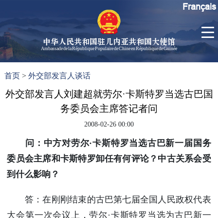
Français
中华人民共和国驻几内亚共和国大使馆
Ambassade de la République Populaire de Chine en République de Guinée
首
使馆信
了
首页
>
外交部发言人谈话
页
息
解
几
外交部发言人刘建超就劳尔·卡斯特罗当选古巴国
大使信
内
息
务委员会主席答记者问
亚
孙勇大
2008-02-26 00:00
使欢迎
辞
问：中方对劳尔·卡斯特罗当选古巴新一届国务
孙勇大
委员会主席和卡斯特罗卸任有何评论？中古关系会受
使简历
到什么影响？
中国历
任驻几
答：在刚刚结束的古巴第七届全国人民政权代表
内亚大
大会第一次会议上，劳尔·卡斯特罗当选为古巴新一
使