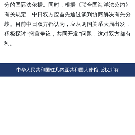
分的国际法依据。同时，根据《联合国海洋法公约》
使馆信
息
有关规定，中日双方应首先通过谈判协商解决有关分
使馆领
歧。目前中日双方都认为，应从两国关系大局出发，
导及部
积极探讨“搁置争议，共同开发”问题，这对双方都有
门负责
利。
人
联系方
式
使馆掠
中华人民共和国驻几内亚共和国大使馆 版权所有
影