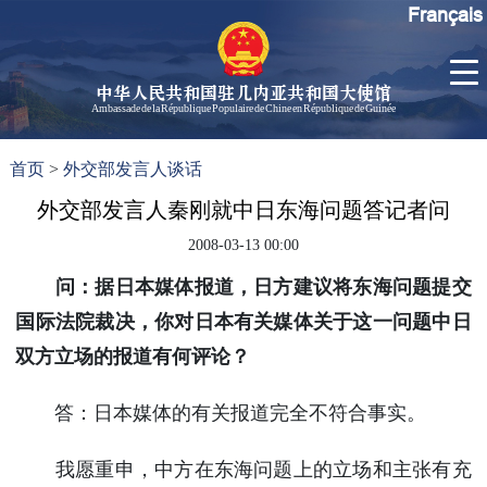
Français
中华人民共和国驻几内亚共和国大使馆
Ambassade de la République Populaire de Chine en République de Guinée
首
使馆信
了
首页
>
外交部发言人谈话
页
息
解
几
外交部发言人秦刚就中日东海问题答记者问
大使信
内
息
2008-03-13 00:00
亚
孙勇大
问：据日本媒体报道，日方建议将东海问题提交
使欢迎
辞
国际法院裁决，你对日本有关媒体关于这一问题中日
孙勇大
双方立场的报道有何评论？
使简历
中国历
答：日本媒体的有关报道完全不符合事实。
任驻几
内亚大
我愿重申，中方在东海问题上的立场和主张有充
使