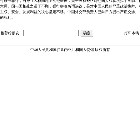
竹难书罪行，自身在人权问题上劣迹斑斑，完全没有资格对他国人权状况指手画脚。
大局、国与国相处之道于不顾，强行拼凑所谓决议，是对中国人民的严重政治挑衅。
主权、安全、发展利益的决心坚定不移。中国外交部负责人已向日方提出严正交涉。
的权利。
推荐给朋友
打印本稿
中华人民共和国驻几内亚共和国大使馆 版权所有