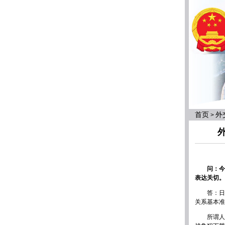
首页
外
>
问：今
表达关切。
答：日
关系基本准
所谓人