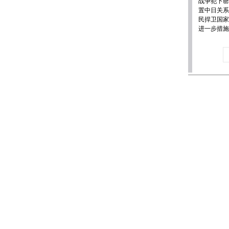
战争犯下罄
置中日关系
民捍卫国家
进一步措施