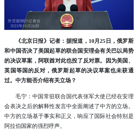
使馆信
息
使馆领
导及部
门负责
《北京日报》记者：据报道，10月25日，俄罗斯
人
和中国否决了美国起草的联合国安理会有关巴以局势
联系方
式
的决议草案，阿联酋对此也投了反对票。因为美国、
使馆掠
英国等国的反对，俄罗斯起草的决议草案也未获通
影
过。中方能否介绍有关立场？
毛宁：中国常驻联合国代表张军大使已经在安理
会表决之后的解释性发言中全面阐述了中方的立场。
中方的立场基于事实和正义，响应了国际社会特别是
阿拉伯国家的强烈呼声。