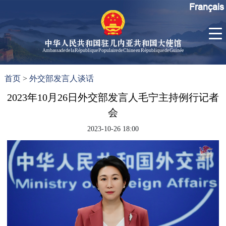
Français
中华人民共和国驻几内亚共和国大使馆
Ambassade de la République Populaire de Chine en République de Guinée
首
使馆信
了
首页
>
外交部发言人谈话
页
息
解
几
2023年10月26日外交部发言人毛宁主持例行记者
大使信
内
息
会
亚
孙勇大
2023-10-26 18:00
使欢迎
辞
孙勇大
使简历
中国历
任驻几
内亚大
使