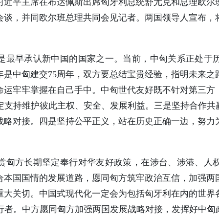
，习近平主席在布达佩斯出席匈牙利总统舒尤克和总理欧尔
会谈，并同欧尔班总理共同会见记者。两国领导人宣布，
是最早承认新中国的国家之一。当前，中匈关系正处于
年是中匈建交75周年，双方要总结宝贵经验，指明未来之
命运牢牢掌握在自己手中。中匈世代友好既不针对第三方
定支持维护彼此主权、安全、发展利益。三是坚持合作共赢
战略对接。四是坚持公平正义，站在历史正确一边，努力
赏匈方长期坚定奉行对华友好政策，在涉台、涉港、人
合本国国情的发展道路，愿同匈方筑牢政治互信，加强两
重大关切。中国式现代化一定会为包括匈牙利在内的世界
行者。中方愿同匈方加强两国发展战略对接，发挥好中匈政