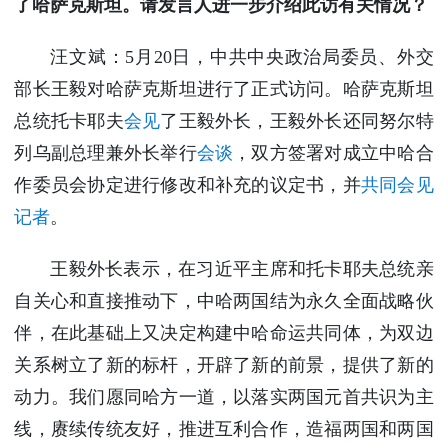
了哈萨克斯坦。请发言人进一步介绍此访有关情况？
汪文斌：5月20日，中共中央政治局委员、外交
部长王毅对哈萨克斯坦进行了正式访问。哈萨克斯坦
总统托卡耶夫
会见
了王毅外长，王毅外长还同努尔特
列乌副总理兼外长举行
会谈
，双方签署对成立中哈合
作委员会协定进行修改和补充的议定书，并
共同会见
记者
。
王毅外长表示，在习近平主席和托卡耶夫总统亲
自关心和直接推动下，中哈两国结为永久全面战略伙
伴，在此基础上又决定构建中哈命运共同体，为双边
关系树立了新的标杆，开辟了新的前景，提供了新的
动力。我们愿同哈方一道，以落实两国元首共识为主
线，赓续传统友好，推进互利合作，造福两国和两国