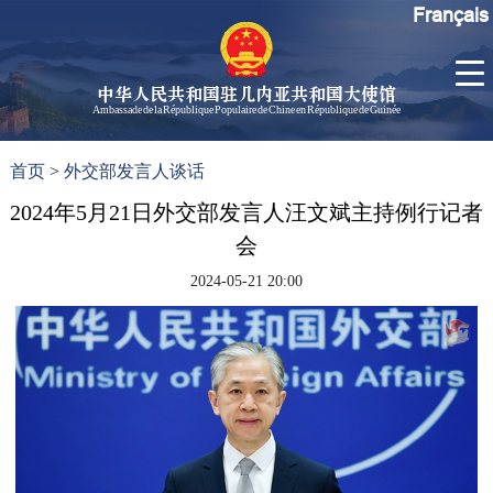
Français
中华人民共和国驻几内亚共和国大使馆
Ambassade de la République Populaire de Chine en République de Guinée
首
使馆信
了
首页
>
外交部发言人谈话
页
息
解
几
2024年5月21日外交部发言人汪文斌主持例行记者
大使信
内
息
会
亚
孙勇大
2024-05-21 20:00
使欢迎
辞
孙勇大
使简历
中国历
任驻几
内亚大
使