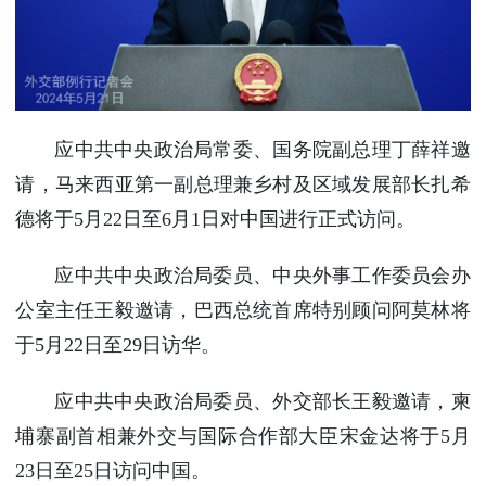
使馆信
息
使馆领
导及部
门负责
应中共中央政治局常委、国务院副总理丁薛祥邀
人
请，马来西亚第一副总理兼乡村及区域发展部长扎希
联系方
式
德将于5月22日至6月1日对中国进行正式访问。
使馆掠
影
应中共中央政治局委员、中央外事工作委员会办
公室主任王毅邀请，巴西总统首席特别顾问阿莫林将
于5月22日至29日访华。
应中共中央政治局委员、外交部长王毅邀请，柬
埔寨副首相兼外交与国际合作部大臣宋金达将于5月
23日至25日访问中国。