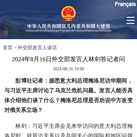
Français
中华人民共和国驻几内亚共和国大使馆
Ambassade de la République Populaire de Chine en République de Guinée
首
使馆信
了
首页
>
外交部发言人谈话
页
息
解
几
2024年8月16日外交部发言人林剑答记者问
大使信
内
息
2024-08-16 19:00
亚
孙勇大
彭博社记者：据悉意大利总理梅洛尼访华期间，
使欢迎
辞
与习近平主席讨论了乌克兰危机问题。发言人能否具
孙勇大
体介绍他们谈了什么？梅洛尼总理是否劝说中方改变
使简历
对俄关系立场？
中国历
任驻几
林剑：习近平主席会见来华访问的意大利总理梅
内亚大
使
洛尼时，就双边关系以及共同关心的国际和地区问题