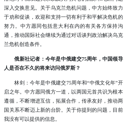
使馆信
深入交换意见。关于乌克兰危机问题，中方始终致力
息
于劝和促谈，欢迎和支持一切有利于和平解决危机的
使馆领
努力。中方愿同包括意大利在内的有关各方保持沟
导及部
门负责
通，推动国际社会继续为通过对话谈判政治解决乌克
人
兰危机创造条件。
联系方
式
俄新社记者：今年是中俄建交75周年，中国领导
使馆掠
人是否在不久的将来访问俄罗斯？
影
林剑：今年是中俄建交75周年和“中俄文化年”开
启之年。中方愿同俄方一道，以两国元首共识为根本
遵循，不断增进互信，拓展合作，传承友好，推动两
国关系不断迈上新的台阶。关于你提到的问题，目前
我没有可以提供的信息。