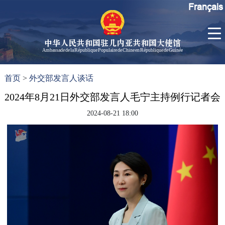
Français
中华人民共和国驻几内亚共和国大使馆
Ambassade de la République Populaire de Chine en République de Guinée
首
使馆信
了
首页
>
外交部发言人谈话
页
息
解
几
2024年8月21日外交部发言人毛宁主持例行记者会
大使信
内
息
2024-08-21 18:00
亚
孙勇大
使欢迎
辞
孙勇大
使简历
中国历
任驻几
内亚大
使