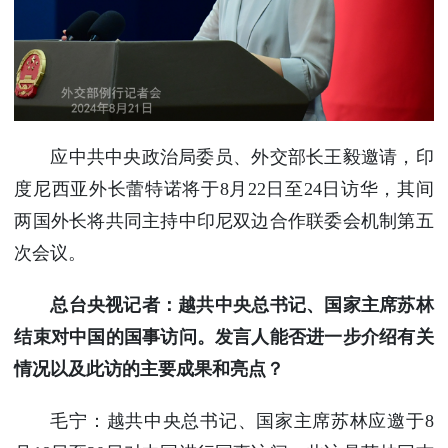
使馆信
息
使馆领
导及部
门负责
人
应中共中央政治局委员、外交部长王毅邀请，印
联系方
度尼西亚外长蕾特诺将于8月22日至24日访华，其间
式
两国外长将共同主持中印尼双边合作联委会机制第五
使馆掠
影
次会议。
总台央视记者：越共中央总书记、国家主席苏林
结束对中国的国事访问。发言人能否进一步介绍有关
情况以及此访的主要成果和亮点？
毛宁：越共中央总书记、国家主席苏林应邀于8