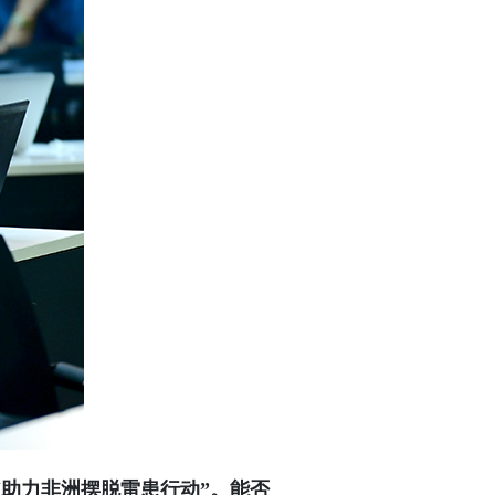
助力非洲摆脱雷患行动”。能否