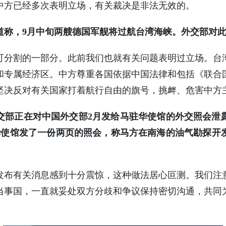
中方已经多次表明立场，有关裁决是非法无效的。
道称，9月中旬两艘德国军舰将过航台湾海峡。外交部对
可分割的一部分。此前我们也就有关问题表明过立场。台
和专属经济区。中方尊重各国依据中国法律和包括《联合
坚决反对有关国家打着航行自由的旗号，挑衅、危害中方
交部正在对中国外交部2月发给马驻华使馆的外交照会泄
华使馆发了一份两页的照会，称马方在南海的油气勘探开
发布有关消息感到十分震惊，这种做法居心叵测。我们注
当事国，一直就妥处双方分歧和争议保持密切沟通，共同