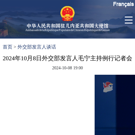
Français
中华人民共和国驻几内亚共和国大使馆
Ambassade de la République Populaire de Chine en République de Guinée
首
使馆信
了
首页
>
外交部发言人谈话
页
息
解
几
2024年10月8日外交部发言人毛宁主持例行记者会
大使信
内
息
2024-10-08 19:00
亚
孙勇大
使欢迎
辞
孙勇大
使简历
中国历
任驻几
内亚大
使