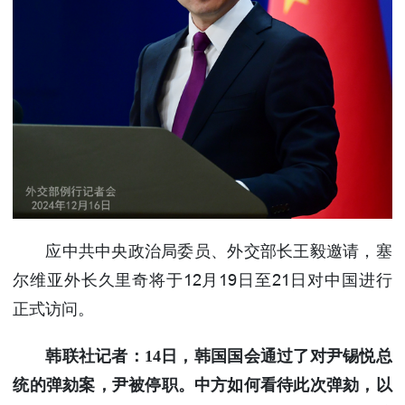
使馆信
息
使馆领
导及部
门负责
人
联系方
式
使馆掠
影
应中共中央政治局委员、外交部长王毅邀请，塞
尔维亚外长久里奇将于12月19日至21日对中国进行
正式访问。
韩联社记者：14日，韩国国会通过了对尹锡悦总
统的弹劾案，尹被停职。中方如何看待此次弹劾，以