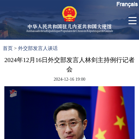
Français
中华人民共和国驻几内亚共和国大使馆
Ambassade de la République Populaire de Chine en République de Guinée
首
使馆信
了
首页
>
外交部发言人谈话
页
息
解
几
2024年12月16日外交部发言人林剑主持例行记者
大使信
内
息
会
亚
孙勇大
2024-12-16 19:00
使欢迎
辞
孙勇大
使简历
中国历
任驻几
内亚大
使