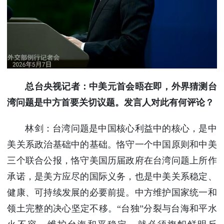
使馆信
息
使馆领
导及部
门负责
人
联系方
总台央视记者：中美元首会晤在即，外界猜测台
式
湾问题是中方首要关切议题。发言人对此有何评论？
使馆掠
影
林剑：台湾问题是中国核心利益中的核心，是中
美关系政治基础中的基础。恪守一个中国原则和中美
三个联合公报，恪守美国历届政府在台湾问题上所作
承诺，是美方应尽的国际义务，也是中美关系稳定、
健康、可持续发展的必要前提。中方维护国家统一和
领土完整的决心坚定不移。“台独”分裂与台海和平水