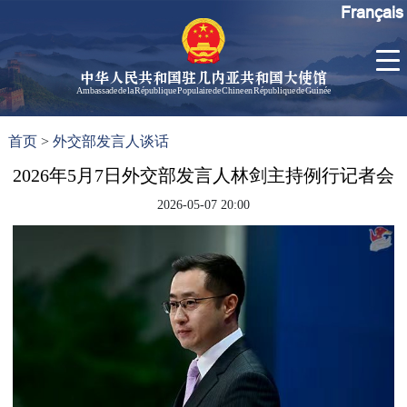
Français
中华人民共和国驻几内亚共和国大使馆
Ambassade de la République Populaire de Chine en République de Guinée
首
使馆信
了
首页
>
外交部发言人谈话
页
息
解
几
2026年5月7日外交部发言人林剑主持例行记者会
大使信
内
息
2026-05-07 20:00
亚
孙勇大
使欢迎
辞
孙勇大
使简历
中国历
任驻几
内亚大
使