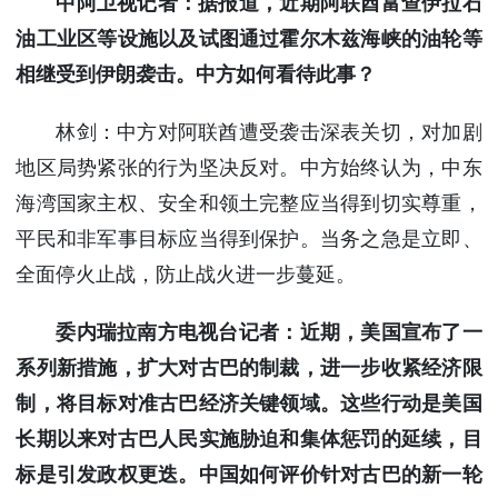
中阿卫视记者：据报道，近期阿联酋富查伊拉石
油工业区等设施以及试图通过霍尔木兹海峡的油轮等
相继受到伊朗袭击。中方如何看待此事？
林剑：中方对阿联酋遭受袭击深表关切，对加剧
地区局势紧张的行为坚决反对。中方始终认为，中东
海湾国家主权、安全和领土完整应当得到切实尊重，
平民和非军事目标应当得到保护。当务之急是立即、
全面停火止战，防止战火进一步蔓延。
委内瑞拉南方电视台记者：近期，美国宣布了一
系列新措施，扩大对古巴的制裁，进一步收紧经济限
制，将目标对准古巴经济关键领域。这些行动是美国
长期以来对古巴人民实施胁迫和集体惩罚的延续，目
标是引发政权更迭。中国如何评价针对古巴的新一轮