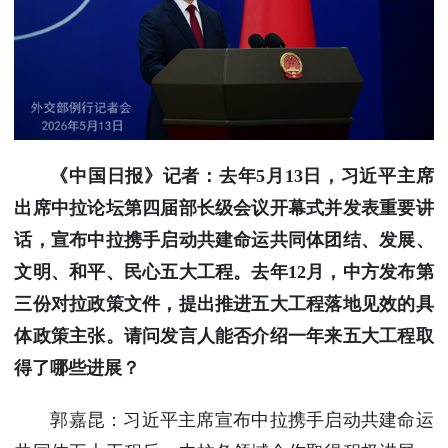
使馆信
息
使馆领
导及部
门负责
人
联系方
《中国日报》记者：去年5月13日，习近平主席
式
出席中拉论坛第四届部长级会议开幕式并发表重要讲
使馆掠
话，宣布中拉携手启动共建命运共同体团结、发展、
影
文明、和平、民心五大工程。去年12月，中方发布第
三份对拉政策文件，提出推进五大工程落地见效的具
体政策主张。请问发言人能否介绍一年来五大工程取
得了哪些进展？
郭嘉昆：习近平主席宣布中拉携手启动共建命运