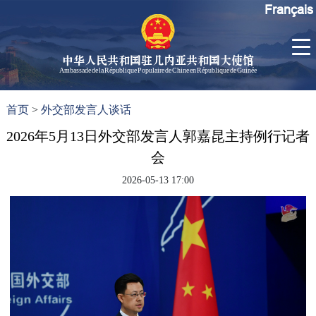
Français
中华人民共和国驻几内亚共和国大使馆
Ambassade de la République Populaire de Chine en République de Guinée
首
使馆信
了
首页
>
外交部发言人谈话
页
息
解
几
2026年5月13日外交部发言人郭嘉昆主持例行记者
大使信
内
息
会
亚
孙勇大
2026-05-13 17:00
使欢迎
辞
孙勇大
使简历
中国历
任驻几
内亚大
使