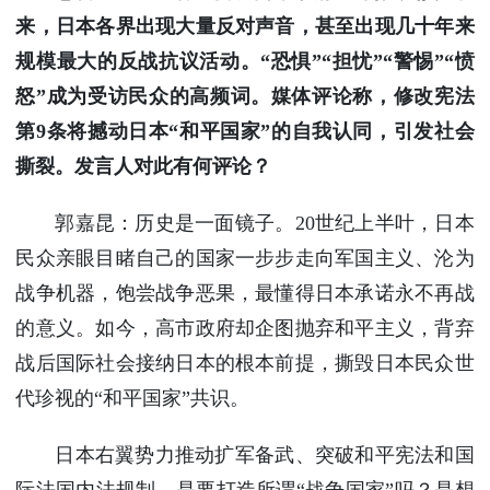
来，日本各界出现大量反对声音，甚至出现几十年来
规模最大的反战抗议活动。“恐惧”“担忧”“警惕”“愤
怒”成为受访民众的高频词。媒体评论称，修改宪法
第9条将撼动日本“和平国家”的自我认同，引发社会
撕裂。发言人对此有何评论？
郭嘉昆：历史是一面镜子。20世纪上半叶，日本
民众亲眼目睹自己的国家一步步走向军国主义、沦为
战争机器，饱尝战争恶果，最懂得日本承诺永不再战
的意义。如今，高市政府却企图抛弃和平主义，背弃
战后国际社会接纳日本的根本前提，撕毁日本民众世
代珍视的“和平国家”共识。
日本右翼势力推动扩军备武、突破和平宪法和国
际法国内法规制，是要打造所谓“战争国家”吗？是想