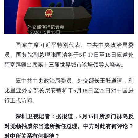
使馆信
息
使馆领
导及部
门负责
人
国家主席习近平特别代表、中共中央政治局委
联系方
员、国务院副总理张国清将于5月17日至18日应邀赴
式
阿塞拜疆出席第十三届世界城市论坛领导人峰会。
使馆掠
影
应中共中央政治局委员、外交部长王毅邀请，利
比里亚外交部长尼安蒂将于5月18日至22日对中国进
行正式访问。
深圳卫视记者：据报道，5月15日所罗门群岛反
对党领袖威尔当选所新任总理。中方对此有何评论？
对中所关系有何期待？