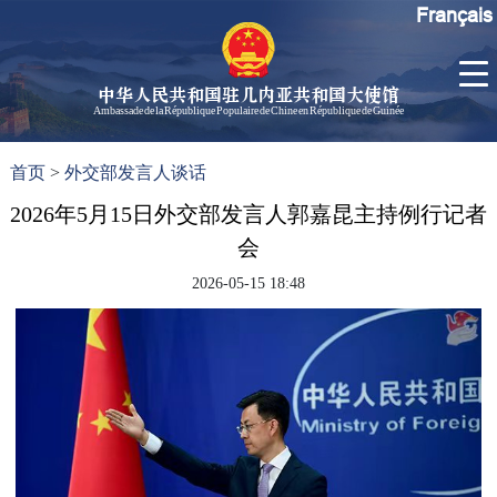
Français
中华人民共和国驻几内亚共和国大使馆
Ambassade de la République Populaire de Chine en République de Guinée
首
使馆信
了
首页
>
外交部发言人谈话
页
息
解
几
2026年5月15日外交部发言人郭嘉昆主持例行记者
大使信
内
息
会
亚
孙勇大
2026-05-15 18:48
使欢迎
辞
孙勇大
使简历
中国历
任驻几
内亚大
使