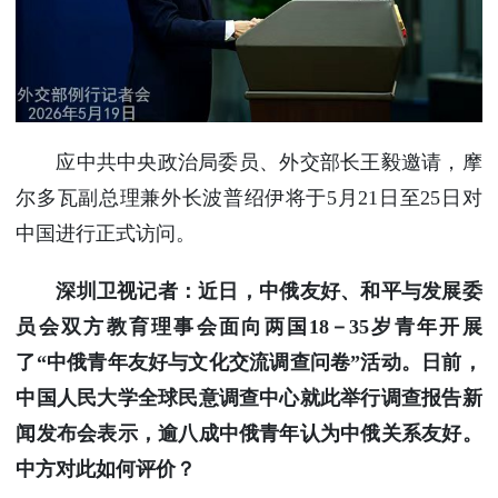
使馆信
息
使馆领
导及部
门负责
人
应中共中央政治局委员、外交部长王毅邀请，摩
联系方
尔多瓦副总理兼外长波普绍伊将于5月21日至25日对
式
中国进行正式访问。
使馆掠
影
深圳卫视记者：近日，中俄友好、和平与发展委
员会双方教育理事会面向两国18－35岁青年开展
了“中俄青年友好与文化交流调查问卷”活动。日前，
中国人民大学全球民意调查中心就此举行调查报告新
闻发布会表示，逾八成中俄青年认为中俄关系友好。
中方对此如何评价？