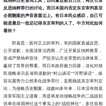
线纳粹历史查询工具，访问量达数百万次，再次引发
反思纳粹罪行的讨论。而日本国内否定东京审判甚至
企图翻案的声音甚嚣尘上。有日本民众感叹，自己可
能是最后一批还记得东京审判的人了。中方对此如何
看待？
郭嘉昆：面对正义的审判，有的国家真诚反思、
公开道歉，全面清算法西斯，广泛开展反纳粹教育，
形成严禁纳粹宣传、严惩否认历史罪责的法律体系，
赢得了世界的尊重。而日本政府极力回避，淡化对殖
民侵略表示反省和道歉的“村山谈话”“河野谈话”，纵
容右翼势力公然美化战争罪行，妄图挑战东京审判定
论，为侵略历史翻案。战败80多年来，日本没有彻底
清算军国主义遗毒，而是将发动侵略战争的二战战犯
供奉在靖国神社这个事实上的“战犯神社”，多任首相