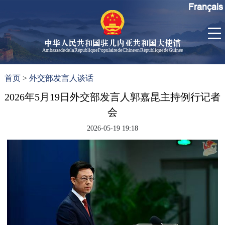
Français
中华人民共和国驻几内亚共和国大使馆
Ambassade de la République Populaire de Chine en République de Guinée
首
使馆信
了
首页
>
外交部发言人谈话
页
息
解
几
2026年5月19日外交部发言人郭嘉昆主持例行记者
大使信
内
息
会
亚
孙勇大
2026-05-19 19:18
使欢迎
辞
孙勇大
使简历
中国历
任驻几
内亚大
使