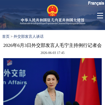
Français
中华人民共和国驻几内亚共和国大使馆
Ambassade de la République Populaire de Chine en République de Guinée
首
使馆信
了
首页
>
外交部发言人谈话
页
息
解
几
2026年6月3日外交部发言人毛宁主持例行记者会
大使信
内
息
2026-06-03 17:45
亚
孙勇大
使欢迎
辞
孙勇大
使简历
中国历
任驻几
内亚大
使