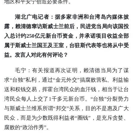
地区和平安宁创造必要条件。
湖北广电记者：据多家非洲和台湾岛内媒体披
露，赖清德窜访斯威士兰前后，民进党当局向该国投
入总计约250亿元新台币资金，并承诺项目收益全部
属于斯威士兰国王及王室，台驻斯代表等也将从中受
益。发言人对此有何评论？
毛宁：有关报道再次证明，赖清德当局为了谋
求“台独”私利，通过“金元外交”搞腐败营私、利益输
送和权钱交易，挥霍台湾民众的血汗钱，相当于让台
湾民众每人上交了1千多元新台币。“台独”分裂势力
与斯威士兰维系所谓“邦交”关系，目的不是惠及广大
民众，而是为少数既得利益者“圈钱”，是充斥贪婪、
腐败的“政治作秀”。