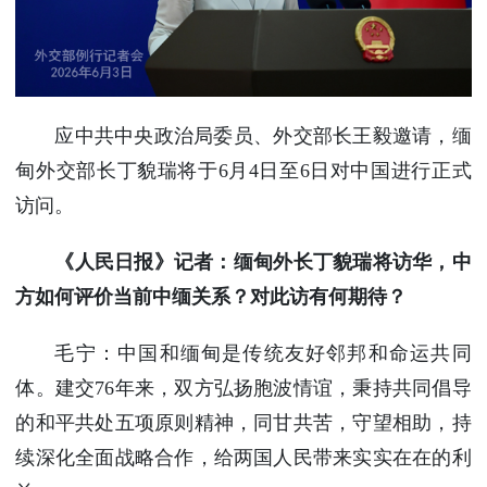
使馆信
息
使馆领
导及部
门负责
应中共中央政治局委员、外交部长王毅邀请，缅
人
甸外交部长丁貌瑞将于6月4日至6日对中国进行正式
联系方
访问。
式
使馆掠
《人民日报》记者：缅甸外长丁貌瑞将访华，中
影
方如何评价当前中缅关系？对此访有何期待？
毛宁：中国和缅甸是传统友好邻邦和命运共同
体。建交76年来，双方弘扬胞波情谊，秉持共同倡导
的和平共处五项原则精神，同甘共苦，守望相助，持
续深化全面战略合作，给两国人民带来实实在在的利