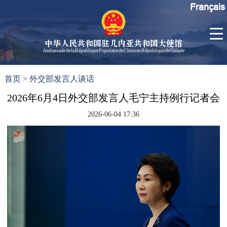
Français
中华人民共和国驻几内亚共和国大使馆
Ambassade de la République Populaire de Chine en République de Guinée
首
使馆信
了
首页
>
外交部发言人谈话
页
息
解
几
2026年6月4日外交部发言人毛宁主持例行记者会
大使信
内
息
2026-06-04 17:36
亚
孙勇大
使欢迎
辞
孙勇大
使简历
中国历
任驻几
内亚大
使