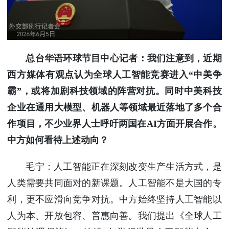
使馆信
息
使馆领
导及部
总台华语环球节目中心记者：我们注意到，近期
门负责
人
西方媒体有观点认为全球人工智能竞赛进入“中美争
联系方
霸”，或将加剧科技领域的阵营对抗。同时中美科技
式
企业在通用大模型、机器人等领域最近落地了多个合
使馆掠
作项目，不少业界人士呼吁两国在AI方面开展合作。
影
中方如何看待上述动向？
毛宁：人工智能正在深刻改变生产生活方式，是
人类需要共同面对的新课题。人工智能不是大国的专
利，更不应滑向竞争对抗。中方始终坚持人工智能以
人为本、开放包容、普惠向善。我们提出《全球人工