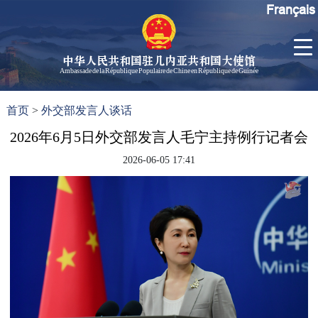
Français
中华人民共和国驻几内亚共和国大使馆
Ambassade de la République Populaire de Chine en République de Guinée
首
使馆信
了
首页
>
外交部发言人谈话
页
息
解
几
2026年6月5日外交部发言人毛宁主持例行记者会
大使信
内
息
2026-06-05 17:41
亚
孙勇大
使欢迎
辞
孙勇大
使简历
中国历
任驻几
内亚大
使