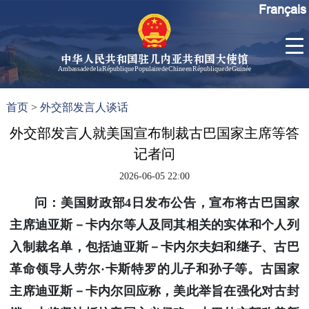
Français
中华人民共和国驻几内亚共和国大使馆
Ambassade de la République Populaire de Chine en République de Guinée
首
使馆信
了
首页
>
外交部发言人谈话
页
息
解
几
外交部发言人就美国宣布制裁古巴国家主席等答
大使信
内
息
记者问
亚
孙勇大
2026-06-05 22:00
使欢迎
辞
问：美国财政部4日发布公告，宣布将古巴国家
孙勇大
主席迪亚斯－卡内尔等人及同其相关的实体和个人列
使简历
入制裁名单，包括迪亚斯－卡内尔夫妇和继子、古巴
中国历
革命领导人劳尔·卡斯特罗的儿子和孙子等。古国家
任驻几
内亚大
主席迪亚斯－卡内尔回应称，美此举旨在强化对古封
使