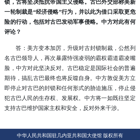
锁，古将坚决抵抗帝国主义侵略。古巴外交部称美新
使馆信
一轮制裁是“经济侵略”行为，并以此为借口采取更危
息
险的行动，包括对古巴发动军事侵略。中方对此有何
使馆领
导及部
评论？
门负责
人
答：美方变本加厉，升级对古封锁制裁，公然列
联系方
名古巴领导人，再次暴露恃强凌弱的霸权霸道霸凌嘴
式
脸，中方对此坚决反对。古巴稳定是国际社会的普遍
使馆掠
影
期待，搞乱古巴最终也将反噬自身。中方敦促美方立
即停止对古巴的封锁和任何形式的胁迫施压，停止侵
犯古巴人民的生存权、发展权。中方将一如既往坚定
支持古巴维护国家主权和安全，反对外来干涉。
中华人民共和国驻几内亚共和国大使馆 版权所有