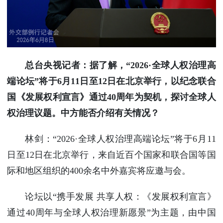
使馆信
息
使馆领
导及部
门负责
总台央视记者：据了解，“2026·全球人权治理高
人
端论坛”将于6月11日至12日在北京举行，以纪念联合
联系方
国《发展权利宣言》通过40周年为契机，探讨全球人
式
使馆掠
权治理议题。中方能否介绍有关情况？
影
林剑：“2026·全球人权治理高端论坛”将于6月11
日至12日在北京举行，来自近百个国家和联合国等国
际和地区组织的400余名中外嘉宾将应邀与会。
论坛以“携手发展 共享人权：《发展权利宣言》
通过40周年与全球人权治理新愿景”为主题，由中国