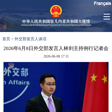
Français
中华人民共和国驻几内亚共和国大使馆
Ambassade de la République Populaire de Chine en République de Guinée
首
使馆信
了
首页
>
外交部发言人谈话
页
息
解
几
2026年6月8日外交部发言人林剑主持例行记者会
大使信
内
息
2026-06-08 17:11
亚
孙勇大
使欢迎
辞
孙勇大
使简历
中国历
任驻几
内亚大
使