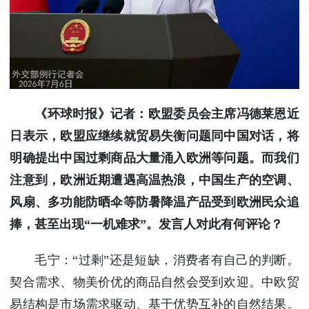
使馆信
息
使馆领
导及部
门负责
人
《环球时报》记者：欧盟委员会主席冯德莱恩近
联系方
式
日表示，欧盟应继续就贸易失衡问题同中国对话，将
使馆掠
明确提出中国过剩商品大量涌入欧洲等问题。而我们
影
注意到，欧洲近期遭遇高温热浪，中国生产的空调、
风扇、多功能防晒伞等防暑降温产品受到欧洲民众追
捧，甚至出现“一机难求”。发言人对此有何评论？
毛宁：“过剩”还是短缺，消费者有自己的判断。
契合需求、物美价优的商品自然会受到欢迎。中欧贸
易结构是市场需求驱动、基于优势互补的自然结果。