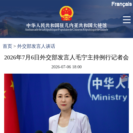
Français
中华人民共和国驻几内亚共和国大使馆
Ambassade de la République Populaire de Chine en République de Guinée
首
使馆信
了
首页
>
外交部发言人谈话
页
息
解
几
2026年7月6日外交部发言人毛宁主持例行记者会
大使信
内
息
2026-07-06 18:00
亚
孙勇大
使欢迎
辞
孙勇大
使简历
中国历
任驻几
内亚大
使