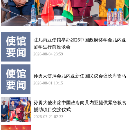
内
亚
提
供
紧
急
驻几内亚使馆举办2026中国政府奖学金几内亚
粮
留学生行前座谈会
食
2026-08-04 23:59
援
助
项
孙勇大使拜会几内亚新任国民议会议长库鲁马
目
2026-08-01 19:15
交
接
仪
孙勇大使出席中国政府向几内亚提供紧急粮食
式
援助项目交接仪式
2026-07-21 02:33