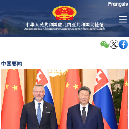
Français
中华人民共和国驻几内亚共和国大使馆
Ambassade de la République Populaire de Chine en République de Guinée
首
使馆信
了
页
息
解
几
大使信
习
内
息
近
中国要闻
亚
平
孙勇大
同
使欢迎
斯
辞
洛
孙勇大
伐
使简历
克
中国历
总
任驻几
统
内亚大
佩
使