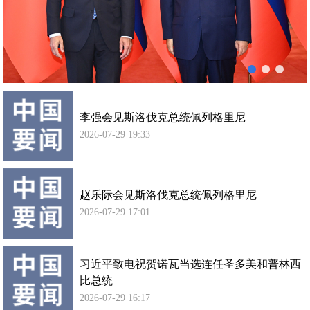
列
使馆信
格
息
里
使馆领
尼
导及部
会
门负责
谈
人
李强会见斯洛伐克总统佩列格里尼
联系方
式
2026-07-29 19:33
使馆掠
影
赵乐际会见斯洛伐克总统佩列格里尼
2026-07-29 17:01
习近平致电祝贺诺瓦当选连任圣多美和普林西
比总统
2026-07-29 16:17