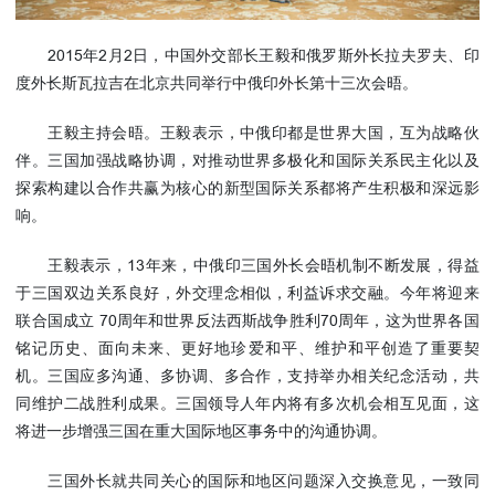
使馆信
息
2015年2月2日，中国外交部长王毅和俄罗斯外长拉夫罗夫、印
使馆领
度外长斯瓦拉吉在北京共同举行中俄印外长第十三次会晤。
导及部
门负责
王毅主持会晤。王毅表示，中俄印都是世界大国，互为战略伙
人
伴。三国加强战略协调，对推动世界多极化和国际关系民主化以及
联系方
探索构建以合作共赢为核心的新型国际关系都将产生积极和深远影
式
响。
使馆掠
王毅表示，13年来，中俄印三国外长会晤机制不断发展，得益
影
于三国双边关系良好，外交理念相似，利益诉求交融。今年将迎来
联合国成立 70周年和世界反法西斯战争胜利70周年，这为世界各国
铭记历史、面向未来、更好地珍爱和平、维护和平创造了重要契
机。三国应多沟通、多协调、多合作，支持举办相关纪念活动，共
同维护二战胜利成果。三国领导人年内将有多次机会相互见面，这
将进一步增强三国在重大国际地区事务中的沟通协调。
三国外长就共同关心的国际和地区问题深入交换意见，一致同