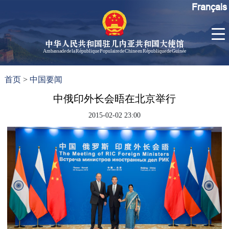
Français
中华人民共和国驻几内亚共和国大使馆
Ambassade de la République Populaire de Chine en République de Guinée
首
使馆信
了
首页
>
中国要闻
页
息
解
几
中俄印外长会晤在北京举行
大使信
内
息
2015-02-02 23:00
亚
孙勇大
使欢迎
辞
孙勇大
使简历
中国历
任驻几
内亚大
使