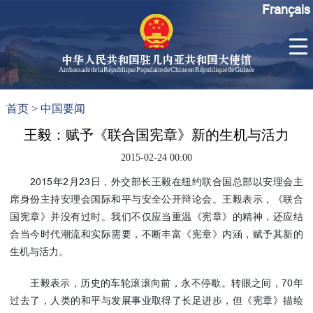
Français
中华人民共和国驻几内亚共和国大使馆
Ambassade de la République Populaire de Chine en République de Guinée
首
使馆信
了
首页
>
中国要闻
页
息
解
几
王毅：赋予《联合国宪章》新的生机与活力
大使信
内
息
2015-02-24 00:00
亚
孙勇大
2015年2月23日，外交部长王毅在纽约联合国总部以安理会主
使欢迎
席身份主持安理会国际和平与安全公开辩论会。王毅表示，《联合
辞
国宪章》并没有过时。我们不仅应当重温《宪章》的精神，还应结
孙勇大
合当今时代潮流和实际需要，不断丰富《宪章》内涵，赋予其新的
使简历
生机与活力。
中国历
任驻几
王毅表示，历史的车轮滚滚向前，永不停歇。转眼之间，70年
内亚大
过去了，人类的和平与发展事业取得了长足进步，但《宪章》描绘
使