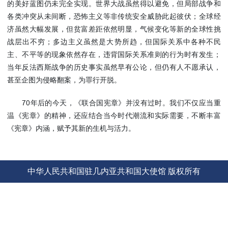
的美好蓝图仍未完全实现。世界大战虽然得以避免，但局部战争和
使馆信
各类冲突从未间断，恐怖主义等非传统安全威胁此起彼伏；全球经
息
济虽然大幅发展，但贫富差距依然明显，气候变化等新的全球性挑
使馆领
战层出不穷；多边主义虽然是大势所趋，但国际关系中各种不民
导及部
主、不平等的现象依然存在，违背国际关系准则的行为时有发生；
门负责
当年反法西斯战争的历史事实虽然早有公论，但仍有人不愿承认，
人
甚至企图为侵略翻案，为罪行开脱。
联系方
式
70年后的今天，《联合国宪章》并没有过时。我们不仅应当重
使馆掠
温《宪章》的精神，还应结合当今时代潮流和实际需要，不断丰富
影
《宪章》内涵，赋予其新的生机与活力。
中华人民共和国驻几内亚共和国大使馆 版权所有