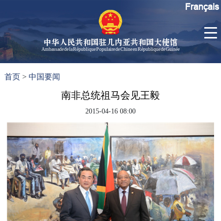
Français
中华人民共和国驻几内亚共和国大使馆
Ambassade de la République Populaire de Chine en République de Guinée
首
使馆信
了
首页
>
中国要闻
页
息
解
几
南非总统祖马会见王毅
大使信
内
息
2015-04-16 08:00
亚
孙勇大
使欢迎
辞
孙勇大
使简历
中国历
任驻几
内亚大
使