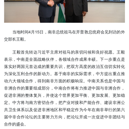
使馆信
息
使馆领
导及部
当地时间4月15日，南非总统祖马在开普敦总统府会见到访的外
门负责
交部长王毅。
人
联系方
王毅首先转达习近平主席对祖马的亲切问候和良好祝愿。王毅
式
表示，中南是全面战略伙伴，各领域合作成果丰硕。下一步重点是
使馆掠
落实好两国元首达成的重要共识，把双方高度的政治互信切实转化
影
为深化互利合作的新动力。基于南非的实际需求，中方提出重点推
动六大领域合作，得到南非方面的积极响应。中南关系也是中国与
非洲合作的重要组成部分，中南合作将有力推进中国与非洲合作，
促进非洲的整体复兴，并使这个世界更加平衡、更加发展、更加稳
定。中方将与南方密切合作，把产业对接和产能合作、建设非洲公
共卫生体系以及促进非洲地区和平稳定作为今年在南非举行的第六
届中非合作论坛的主要努力方向，把论坛开成一次促进中非团结与
合作的盛会。