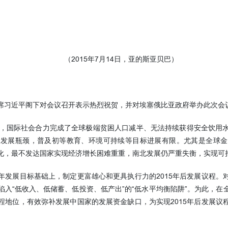
（2015年7月14日，亚的斯亚贝巴）
习近平阁下对会议召开表示热烈祝贺，并对埃塞俄比亚政府举办此次会
，国际社会合力完成了全球极端贫困人口减半、无法持续获得安全饮用水
多发展瓶颈，普及初等教育、环境可持续等目标进展有限。尤其是全球金
化，最不发达国家实现经济增长困难重重，南北发展仍严重失衡，实现可
展目标基础上，制定更富雄心和更具执行力的2015年后发展议程。
陷入“低收入、低储蓄、低投资、低产出”的“低水平均衡陷阱”。为此，在
程地位，有效弥补发展中国家的发展资金缺口，为实现2015年后发展议