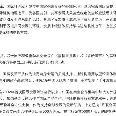
国际社会应为发展中国家创造良好的外部环境，继续完善国际贸易
障。
际机构治理改革，为各国共创、共享发展成果营造稳定的全球宏观经济
波动引发全球系统性风险。各地区应加快形成跨境互联互通网络，完善
利于区域共同发展的环境。发展中经济体应持续推进结构性改革，改善
较优势的增长方式。
，联合国应积极推动本次会议在《蒙特雷共识》和《多哈宣言》的基础
关各方将纸面上的共识转化为具体的行动。
国将改革开放作为决定自身命运的关键抉择，通过构建开放型经济体制
0多年的经济高速增长，使6亿多中国人脱离了贫困，基本实现了千年发展
002年首次国际发展筹资会议以来，中国在南南合作框架中加大对外
模、加强基础设施合作与国际产能合作、持续提高开放和贸易水平，并
经验等全方位支持。作为支持全球发展的最新举措，中方已向9月联合
基金设立南南合作基金出资500万美元、在世行设立5000万美元的信托