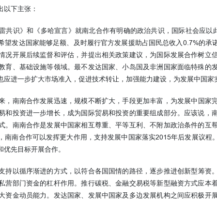
出以下主张：
雷共识》和《多哈宣言》就南北合作有明确的政治共识，国际社会应以此
希望发达国家能够足额、及时履行官方发展援助占国民总收入0.7%的承
情况开展后续监督和评估，并提出相关政策建议，为国际发展合作树立
教育、基础设施等领域。最不发达国家、小岛国及非洲国家面临特殊的
也应进一步扩大市场准入，促进技术转让，加强能力建设，为发展中国家
来，南南合作发展迅速，规模不断扩大，手段更加丰富，为发展中国家
易和投资进一步增长，成为国际贸易和投资的重要组成部分。应该说，
式。南南合作是发展中国家相互尊重、平等互利、不附加政治条件的互
，南南合作可以发挥更大作用，支持发展中国家落实2015年后发展议程
和优先目标开展合作。
支持以循序渐进的方式，以符合各国国情的路径，逐步推进创新型筹资
私营部门资金的杠杆作用。推行碳税、金融交易税等新型融资方式应本
大资金动员能力。发达国家、发展中国家及多边发展机构之间应积极开