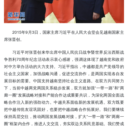
使馆信
息
使馆领
导及部
2015年9月3日，国家主席习近平在人民大会堂会见越南国家主
门负责
席张晋创。
人
联系方
习近平对张晋创来华出席中国人民抗日战争暨世界反法西斯战
式
争胜利70周年纪念活动表示衷心感谢，强调这体现了越南党和政府
使馆掠
对中方举办活动的大力支持。习近平指出，中越都是共产党领导的
影
社会主义国家，加强战略沟通，促进交流协作，是两国实现各自发
展目标的需要。中国支持越南坚持社会主义道路。在双方共同努力
下，当前中越两党两国关系稳步发展，双方就加强“一带一路”和“两
廊一圈”发展战略对接和产能合作达成重要共识，为深化两国全面战
略合作注入新的强劲动力。中越关系面临新的发展机遇。双方既要
把中越传统友谊巩固好，也要把中越战略合作拓展好。我们要继续
保持高层交往，推动两国发展战略对接，扩大“一带一路”和“两廊一
圈”框架内合作，推进人文交流，夯实双边关系民意基础。我们赞成