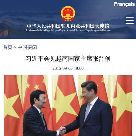
Français
中华人民共和国驻几内亚共和国大使馆
Ambassade de la République Populaire de Chine en République de Guinée
首
使馆信
了
首页
>
中国要闻
页
息
解
几
习近平会见越南国家主席张晋创
大使信
内
息
2015-09-03 19:00
亚
孙勇大
使欢迎
辞
孙勇大
使简历
中国历
任驻几
内亚大
使