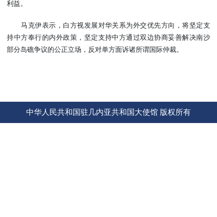
利益。
使馆信
息
马克伊表示，白方视发展对华关系为外交优先方向，将坚定支
使馆领
持中方奉行的内外政策，坚定支持中方通过双边协商妥善解决南沙
导及部
部分岛礁争议的公正立场，反对单方面诉诸所谓国际仲裁。
门负责
人
联系方
式
使馆掠
中华人民共和国驻几内亚共和国大使馆 版权所有
影