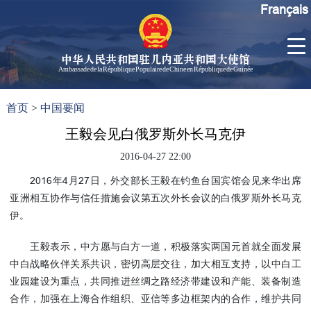
Français
中华人民共和国驻几内亚共和国大使馆
Ambassade de la République Populaire de Chine en République de Guinée
首
使馆信
了
首页
>
中国要闻
页
息
解
几
王毅会见白俄罗斯外长马克伊
大使信
内
息
2016-04-27 22:00
亚
孙勇大
2016年4月27日，外交部长王毅在钓鱼台国宾馆会见来华出席
使欢迎
亚洲相互协作与信任措施会议第五次外长会议的白俄罗斯外长马克
辞
伊。
孙勇大
使简历
王毅表示，中方愿与白方一道，积极落实两国元首就全面发展
中国历
中白战略伙伴关系共识，密切高层交往，加大相互支持，以中白工
任驻几
业园建设为重点，共同推进丝绸之路经济带建设和产能、装备制造
内亚大
合作，加强在上海合作组织、亚信等多边框架内的合作，维护共同
使